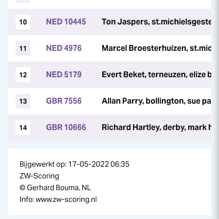
NED 10445
Ton Jaspers, st.michielsgestel,
10
NED 4976
Marcel Broesterhuizen, st.mich
11
NED 5179
Evert Beket, terneuzen, elize be
12
GBR 7556
Allan Parry, bollington, sue parr
13
GBR 10666
Richard Hartley, derby, mark ha
14
Bijgewerkt op: 17-05-2022 06:35
ZW-Scoring
© Gerhard Bouma, NL
Info: www.zw-scoring.nl