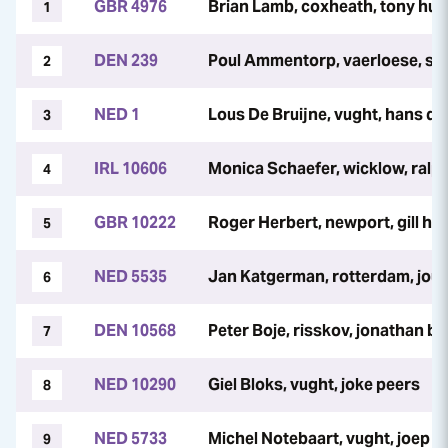
GBR 4976
Brian Lamb, coxheath, tony hun
1
DEN 239
Poul Ammentorp, vaerloese, s
2
NED 1
Lous De Bruijne, vught, hans de
3
IRL 10606
Monica Schaefer, wicklow, ralp
4
GBR 10222
Roger Herbert, newport, gill he
5
NED 5535
Jan Katgerman, rotterdam, jouk
6
DEN 10568
Peter Boje, risskov, jonathan bo
7
NED 10290
Giel Bloks, vught, joke peers
8
NED 5733
Michel Notebaart, vught, joep 
9