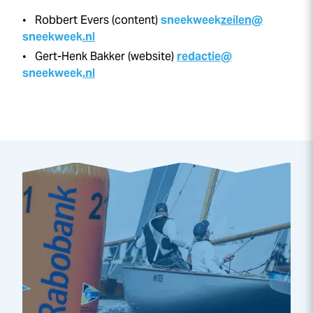
Robbert Evers (content)
sneek
week
zeilen@
sneek
week
.nl
Gert-Henk Bakker (website)
redactie@
sneek
week
.nl