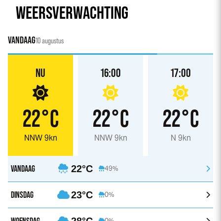
WEERSVERWACHTING
VANDAAG
10 augustus
NU
16:00
17:00
22°C
22°C
22°C
NNW 9kn
NNW 9kn
N 9kn
VANDAAG
22°C
49%
DINSDAG
23°C
0%
WOENSDAG
28°C
0%