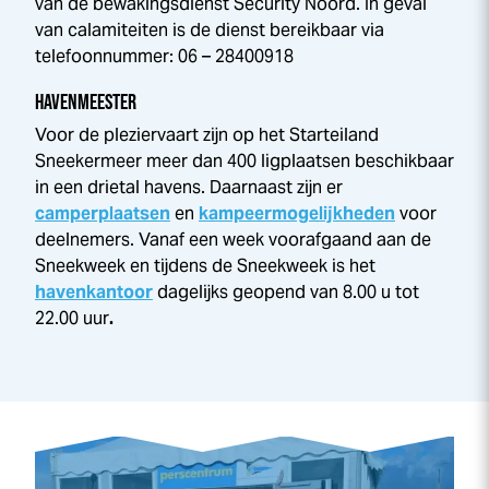
van de bewakingsdienst Security Noord. In geval
van calamiteiten is de dienst bereikbaar via
telefoonnummer: 06 – 28400918
HAVENMEESTER
Voor de pleziervaart zijn op het Starteiland
Sneekermeer meer dan 400 ligplaatsen beschikbaar
in een drietal havens. Daarnaast zijn er
camperplaatsen
en
kampeermogelijkheden
voor
deelnemers. Vanaf een week voorafgaand aan de
Sneek
week
en tijdens de
Sneek
week
is het
havenkantoor
dagelijks geopend van 8.00 u tot
22.00 uur
.