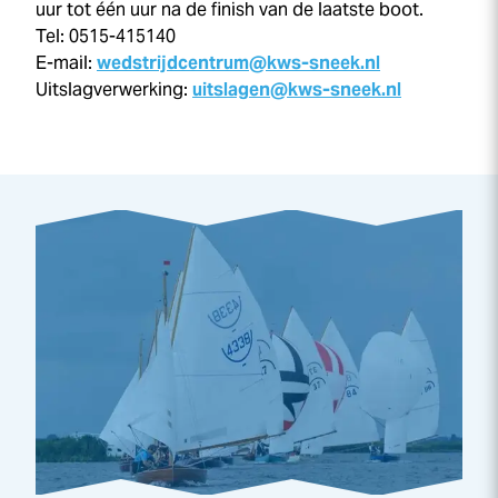
uur tot één uur na de finish van de laatste boot.
Tel: 0515-415140
E-mail:
wedstrijdcentrum@kws-sneek.nl
Uitslagverwerking:
uitslagen@kws-sneek.nl