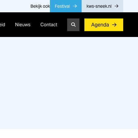
Bekijk ook
Festival
kws-sneek.nl
eid
Nieuws
Contact
Agenda