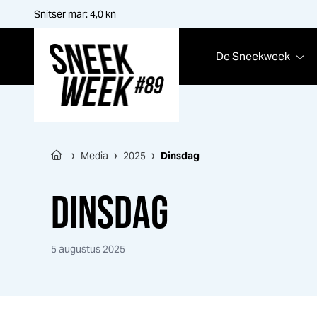
Snitser mar:
4,0
kn
De
Sneek
week
Sneek
week
›
›
›
Media
2025
Dinsdag
DINSDAG
5 augustus 2025