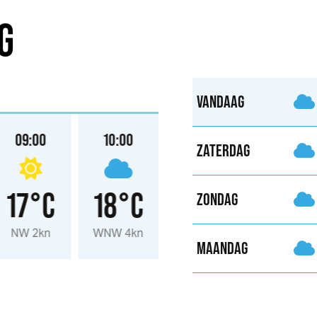
G
VANDAAG
09:00
10:00
11:00
12:00
ZATERDAG
17°C
18°C
18°C
19°
ZONDAG
NW 2kn
WNW 4kn
NW 5kn
NW 4kn
MAANDAG