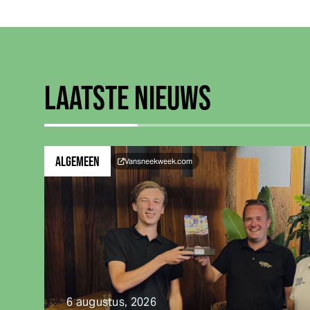
LAATSTE NIEUWS
Ga naar Nieuwe wisselbokaal eert Frans de Bruin en
ALGEMEEN
Van
sneek
week
.com
6 augustus, 2026