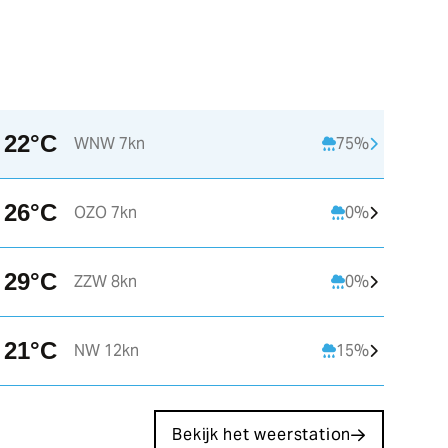
22°C
WNW 7kn
75%
13:00
14:00
15:00
26°C
OZO 7kn
0%
C
20°C
21°C
22°C
2
29°C
ZZW 8kn
0%
WNW 5kn
W 5kn
W 7kn
WN
21°C
NW 12kn
15%
Bekijk het weerstation