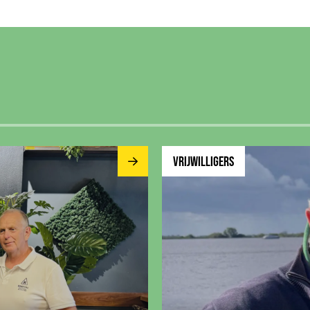
 de beste geluidstechnici pagina
Ga naar Vrijwilliger van de 
VRIJWILLIGERS