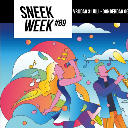
VRIJDAG 31 JULI - DONDERDAG 0
SNEEK
WEEK
Sneek
week