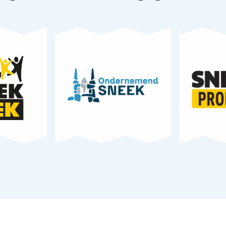
Sneek
week