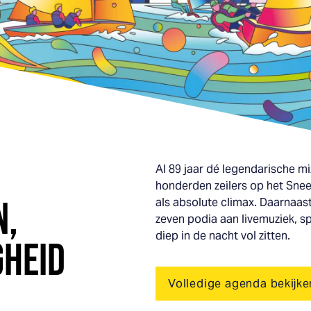
Al 89 jaar dé legendarische mi
honderden zeilers op het Sne
N,
als absolute climax. Daarnaast
zeven podia aan livemuziek, sp
diep in de nacht vol zitten.
GHEID
Volledige agenda bekijke