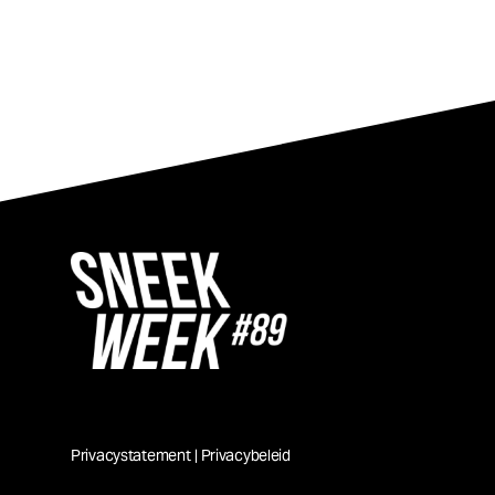
Privacystatement
|
Privacybeleid