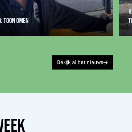
H
G: TOON OMEN
T
Bekijk al het nieuws
WEEK