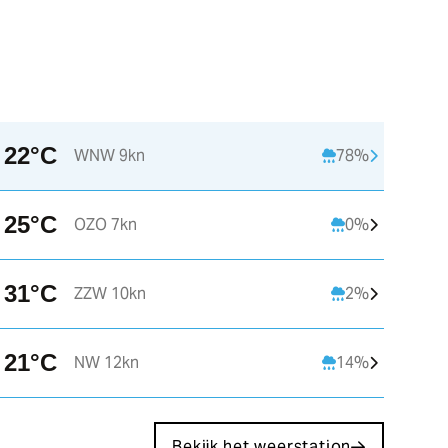
22°C
WNW 9kn
78%
16:00
17:00
18:00
25°C
OZO 7kn
0%
C
21°C
21°C
21°C
2
31°C
ZZW 10kn
2%
W 9kn
WNW 6kn
WNW 6kn
N
21°C
NW 12kn
14%
Bekijk het weerstation