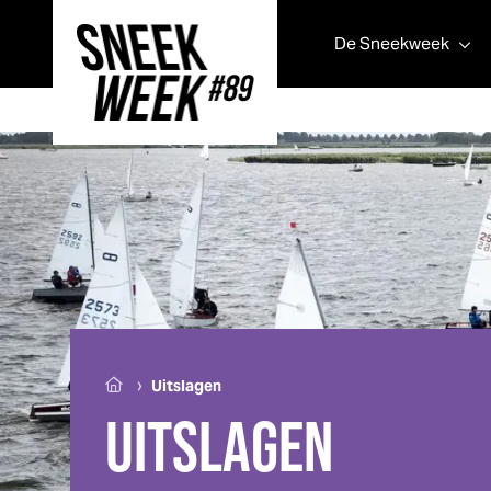
De
Sneek
week
Sneek
week
›
Uitslagen
UITSLAGEN