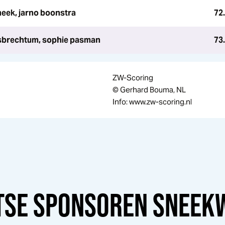
neek, jarno boonstra
72
ysbrechtum, sophie pasman
73
ZW-Scoring
© Gerhard Bouma, NL
Info: www.zw-scoring.nl
TSE SPONSOREN
SNEEK