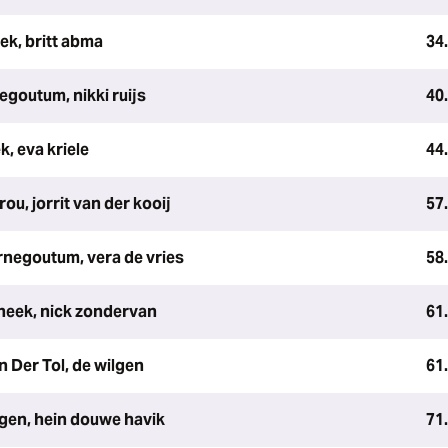
ek, britt abma
34
egoutum, nikki ruijs
40
k, eva kriele
44
u, jorrit van der kooij
57
negoutum, vera de vries
58
neek, nick zondervan
61
 Der Tol, de wilgen
61
ngen, hein douwe havik
71