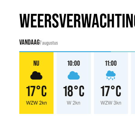
WEERSVERWACHTIN
VANDAAG
7 augustus
:00
NU
10:00
11:00
°C
17°C
18°C
17°C
2kn
WZW 2kn
W 2kn
WZW 3kn