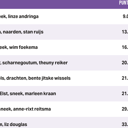
PUN
k, linze andringa
9.
, naarden, stan ruijs
13
neek, wim foekema
16
, scharnegoutum, theuny reiker
20
s, drachten, bente jitske wissels
21
Elst, sneek, marleen kraan
21
neek, anne-rixt reitsma
29
, liz douglas
33