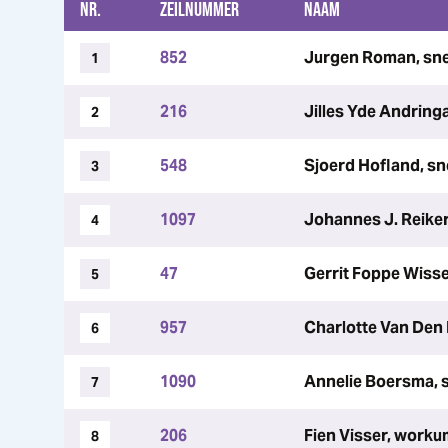
NR.
ZEILNUMMER
NAAM
852
Jurgen Roman, snee
1
216
Jilles Yde Andringa
2
548
Sjoerd Hofland, s
3
1097
Johannes J. Reiker
4
47
Gerrit Foppe Wissel
5
957
Charlotte Van Den 
6
1090
Annelie Boersma, s
7
206
Fien Visser, workum
8