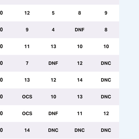
.0
12
5
8
9
.0
9
4
DNF
8
.0
11
13
10
10
.0
7
DNF
12
DNC
.0
13
12
14
DNC
.0
OCS
10
13
DNC
.0
OCS
DNF
11
12
.0
14
DNC
DNC
DNC