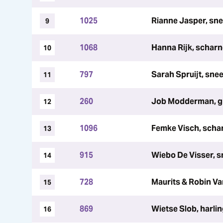
1025
Rianne Jasper, sne
9
1068
Hanna Rijk, scharn
10
797
Sarah Spruijt, snee
11
260
Job Modderman, gro
12
1096
Femke Visch, schar
13
915
Wiebo De Visser, s
14
728
Maurits & Robin Van
15
869
Wietse Slob, harli
16