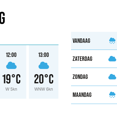
G
VANDAAG
12:00
13:00
14:00
15:00
ZATERDAG
19°C
20°C
21°C
22°
ZONDAG
W 5kn
WNW 6kn
WNW 5kn
W 7kn
MAANDAG