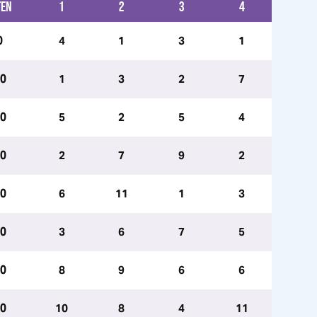
TEN
1
2
3
4
0
4
1
3
1
.0
1
3
2
7
.0
5
2
5
4
.0
2
7
9
2
.0
6
11
1
3
.0
3
6
7
5
.0
8
9
6
6
.0
10
8
4
11