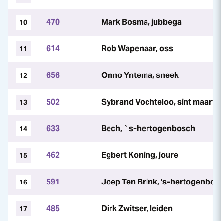
470
Mark Bosma, jubbega
10
614
Rob Wapenaar, oss
11
656
Onno Yntema, sneek
12
502
Sybrand Vochteloo, sint maarte
13
633
Bech, `s-hertogenbosch
14
462
Egbert Koning, joure
15
591
Joep Ten Brink, 's-hertogenbos
16
485
Dirk Zwitser, leiden
17