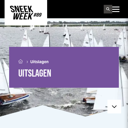
Sneek
week
›
Uitslagen
UITSLAGEN