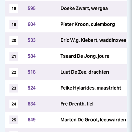
595
Doeke Zwart, wergea
18
604
Pieter Kroon, culemborg
19
533
Eric W.g. Kiebert, waddinxveen
20
584
Tseard De Jong, joure
21
518
Luut De Zee, drachten
22
524
Feike Hylarides, maastricht
23
634
Fre Drenth, tiel
24
649
Marten De Groot, leeuwarden
25