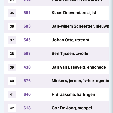
561
Klaas Doevendans, ijlst
35
603
Jan-willem Scheerder, nieuwko
36
545
Johan Otte, utrecht
37
587
Ben Tijssen, zwolle
38
438
Jan Van Esseveld, enschede
39
576
Mickers, jeroen, 's-hertogenbo
40
640
H Braaksma, harlingen
41
618
Cor De Jong, meppel
42