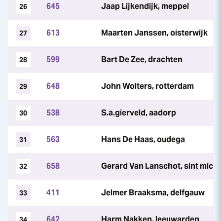
645
Jaap Lijkendijk, meppel
26
613
Maarten Janssen, oisterwijk
27
599
Bart De Zee, drachten
28
648
John Wolters, rotterdam
29
538
S.a.gierveld, aadorp
30
563
Hans De Haas, oudega
31
658
Gerard Van Lanschot, sint michi
32
411
Jelmer Braaksma, delfgauw
33
642
Harm Nakken, leeuwarden
34