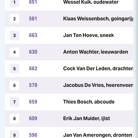
651
Wessel Kuik, oudewater
1
581
Klaas Weissenbach, goingarijp
2
663
Jan Ten Hoeve, sneek
3
630
Anton Wachter, leeuwarden
4
662
Cock Van Der Leden, drachten
5
578
Jacobus De Vries, heerenveen
6
659
Thies Bosch, abcoude
7
609
Erik Jan Mulder, ijlst
8
596
Jan Van Amerongen, dronten
9