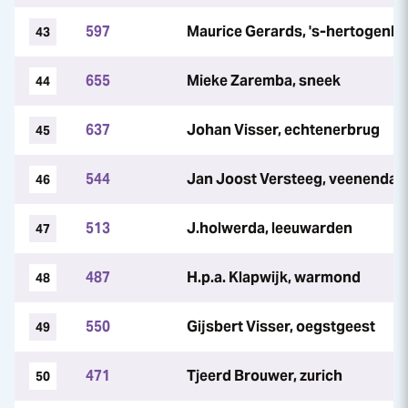
597
Maurice Gerards, 's-hertogenb
43
655
Mieke Zaremba, sneek
44
637
Johan Visser, echtenerbrug
45
544
Jan Joost Versteeg, veenendaa
46
513
J.holwerda, leeuwarden
47
487
H.p.a. Klapwijk, warmond
48
550
Gijsbert Visser, oegstgeest
49
471
Tjeerd Brouwer, zurich
50