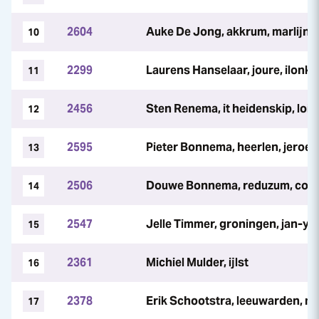
2604
Auke De Jong, akkrum, marlijn v
10
2299
Laurens Hanselaar, joure, ilonka
11
2456
Sten Renema, it heidenskip, lois
12
2595
Pieter Bonnema, heerlen, jeroe
13
2506
Douwe Bonnema, reduzum, coe
14
2547
Jelle Timmer, groningen, jan-yt
15
2361
Michiel Mulder, ijlst
16
2378
Erik Schootstra, leeuwarden, m
17