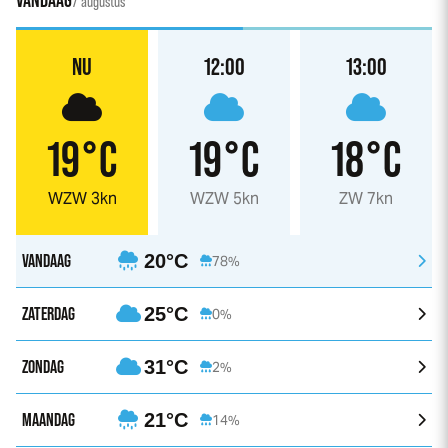
VANDAAG
7 augustus
NU
12:00
13:00
19°C
19°C
18°C
WZW 3kn
WZW 5kn
ZW 7kn
VANDAAG
20°C
78%
ZATERDAG
25°C
0%
ZONDAG
31°C
2%
MAANDAG
21°C
14%