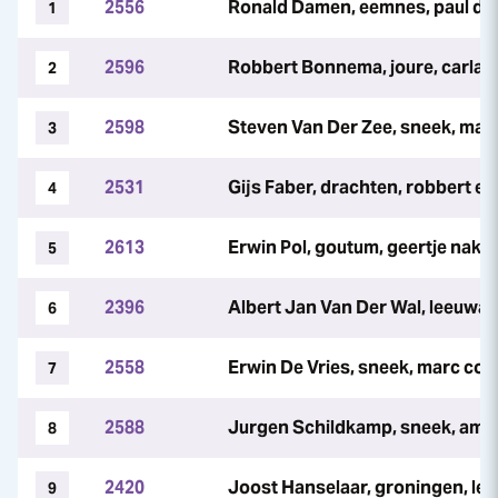
2556
Ronald Damen, eemnes, paul dij
1
2596
Robbert Bonnema, joure, carla 
2
2598
Steven Van Der Zee, sneek, marc
3
2531
Gijs Faber, drachten, robbert ev
4
2613
Erwin Pol, goutum, geertje nakk
5
2396
Albert Jan Van Der Wal, leeuwa
6
2558
Erwin De Vries, sneek, marc cou
7
2588
Jurgen Schildkamp, sneek, ama
8
2420
Joost Hanselaar, groningen, leo
9