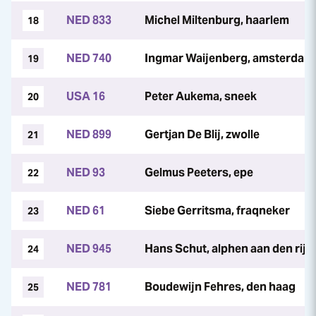
NED 833
Michel Miltenburg, haarlem
18
NED 740
Ingmar Waijenberg, amsterdam
19
USA 16
Peter Aukema, sneek
20
NED 899
Gertjan De Blij, zwolle
21
NED 93
Gelmus Peeters, epe
22
NED 61
Siebe Gerritsma, fraqneker
23
NED 945
Hans Schut, alphen aan den rijn
24
NED 781
Boudewijn Fehres, den haag
25