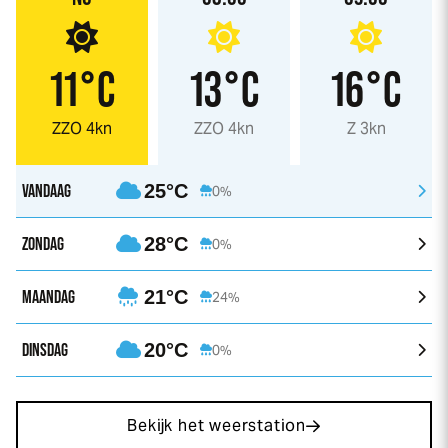
11°C
13°C
16°C
ZZO 4kn
ZZO 4kn
Z 3kn
VANDAAG
25°C
0%
ZONDAG
28°C
0%
MAANDAG
21°C
24%
DINSDAG
20°C
0%
Bekijk het weerstation