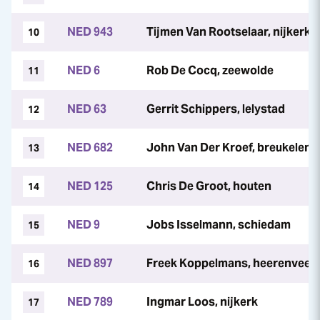
NED 943
Tijmen Van Rootselaar, nijkerk
10
NED 6
Rob De Cocq, zeewolde
11
NED 63
Gerrit Schippers, lelystad
12
NED 682
John Van Der Kroef, breukelen
13
NED 125
Chris De Groot, houten
14
NED 9
Jobs Isselmann, schiedam
15
NED 897
Freek Koppelmans, heerenveen
16
NED 789
Ingmar Loos, nijkerk
17