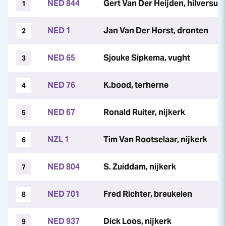
NED 844
Gert Van Der Heijden, hilversum
1
NED 1
Jan Van Der Horst, dronten
2
NED 65
Sjouke Sipkema, vught
3
NED 76
K.bood, terherne
4
NED 67
Ronald Ruiter, nijkerk
5
NZL 1
Tim Van Rootselaar, nijkerk
6
NED 804
S. Zuiddam, nijkerk
7
NED 701
Fred Richter, breukelen
8
NED 937
Dick Loos, nijkerk
9