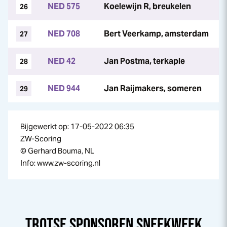
NED 575
Koelewijn R, breukelen
26
NED 708
Bert Veerkamp, amsterdam
27
NED 42
Jan Postma, terkaple
28
NED 944
Jan Raijmakers, someren
29
Bijgewerkt op: 17-05-2022 06:35
ZW-Scoring
© Gerhard Bouma, NL
Info: www.zw-scoring.nl
TROTSE SPONSOREN
SNEEK
WEEK