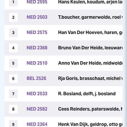
NED 2595
Hans Keulen, koudum, arjen lan
1
NED 2503
T.boucher, garmerwolde, roel v
2
NED 2575
Han Van Der Hoeven, haren, gerr
3
NED 2368
Bruno Van Der Heide, leeuwarde
4
NED 2510
Anno Van Der Heide, midwolde, 
5
BEL 2526
Rja Goris, brasschaat, michel v
6
NED 2533
R. Bosland, delft, j. bosland
7
NED 2582
Cees Reinders, paterswolde, he
8
NED 2364
Henk Van Dijk, geldrop, otto geu
9