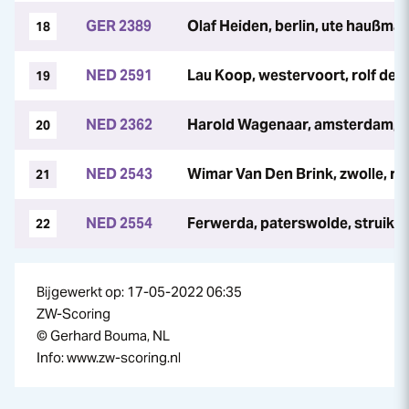
GER 2389
Olaf Heiden, berlin, ute haußma
18
NED 2591
Lau Koop, westervoort, rolf dee
19
NED 2362
Harold Wagenaar, amsterdam, pe
20
NED 2543
Wimar Van Den Brink, zwolle, ro
21
NED 2554
Ferwerda, paterswolde, struik
22
Bijgewerkt op: 17-05-2022 06:35
ZW-Scoring
© Gerhard Bouma, NL
Info: www.zw-scoring.nl