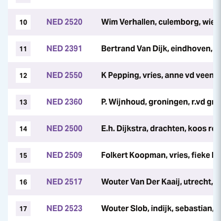
NED 2520
Wim Verhallen, culemborg, wieb
10
NED 2391
Bertrand Van Dijk, eindhoven, 
11
NED 2550
K Pepping, vries, anne vd veen
12
NED 2360
P. Wijnhoud, groningen, r.vd gri
13
NED 2500
E.h. Dijkstra, drachten, koos re
14
NED 2509
Folkert Koopman, vries, fieke 
15
NED 2517
Wouter Van Der Kaaij, utrecht, l
16
NED 2523
Wouter Slob, indijk, sebastian, l
17