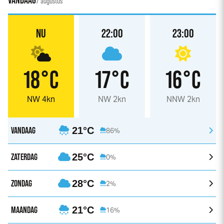
VANDAAG
7 augustus
NU
22:00
23:00
18°C
17°C
16°C
NW 4kn
NW 2kn
NNW 2kn
VANDAAG
21°C
86%
ZATERDAG
25°C
0%
ZONDAG
28°C
2%
MAANDAG
21°C
16%