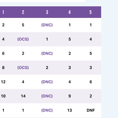
1
2
3
4
5
2
5
(DNC)
1
1
4
(OCS)
1
5
4
6
2
(DNC)
2
5
8
(OCS)
2
3
3
12
4
(DNC)
4
6
10
14
(DNC)
9
2
1
1
(DNC)
13
DNF