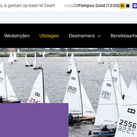
baan M Zwart
29
Pampus Gold (12:55)
–
W
4,0
kn
6,0
kn
M
12:59
Wedstrijden
Uitslagen
Deelnemers
Bereikbaarh