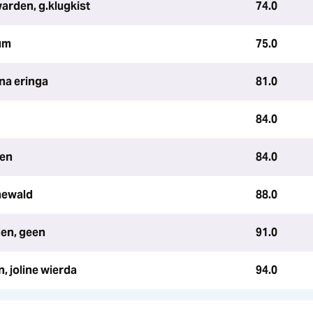
warden, g.klugkist
74.0
um
75.0
ina eringa
81.0
84.0
een
84.0
newald
88.0
den, geen
91.0
, joline wierda
94.0