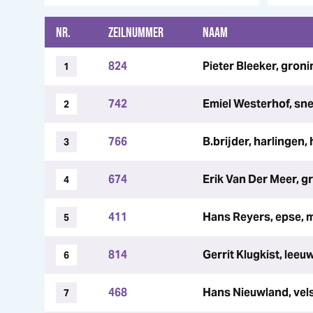
NR.
ZEILNUMMER
NAAM
824
Pieter Bleeker, gron
1
742
Emiel Westerhof, sne
2
766
B.brijder, harlingen,
3
674
Erik Van Der Meer, g
4
411
Hans Reyers, epse, 
5
814
Gerrit Klugkist, leeu
6
468
Hans Nieuwland, vels
7