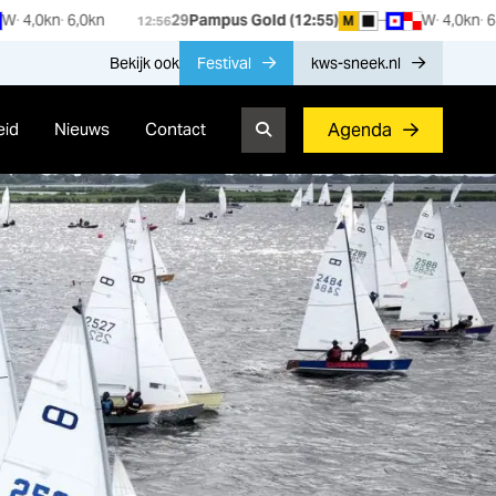
29
Pampus Gold (12:55)
–
W
4,0
kn
6,0
kn
29
M
12:56
12:55
Bekijk ook
Festival
kws-sneek.nl
eid
Nieuws
Contact
Agenda