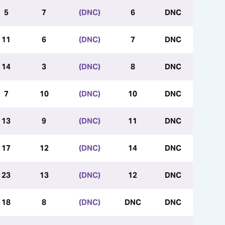
5
7
(DNC)
6
DNC
11
6
(DNC)
7
DNC
14
3
(DNC)
8
DNC
7
10
(DNC)
10
DNC
13
9
(DNC)
11
DNC
17
12
(DNC)
14
DNC
23
13
(DNC)
12
DNC
18
8
(DNC)
DNC
DNC