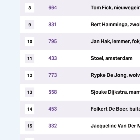
664
Tom Fick, nieuwegein,
8
831
Bert Hamminga, zwol
9
795
Jan Hak, lemmer, fok
10
433
Stoel, amsterdam
11
773
Rypke De Jong, wolv
12
558
Sjouke Dijkstra, ma
13
453
Folkert De Boer, buit
14
332
Jacqueline Van Der M
15