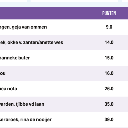
PUNTEN
ingen, geja van ommen
9.0
ek, okke v. zanten/anette wes
14.0
 hanneke buter
15.0
rou
16.0
mea nota
26.0
warden, tjibbe vd laan
35.0
erbroek, rina de nooijer
39.0