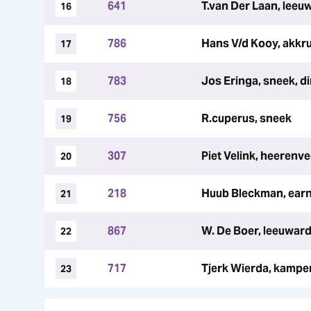
641
T.van Der Laan, leeu
16
786
Hans V/d Kooy, akkr
17
783
Jos Eringa, sneek, d
18
756
R.cuperus, sneek
19
307
Piet Velink, heerenv
20
218
Huub Bleckman, ear
21
867
W. De Boer, leeuwar
22
717
Tjerk Wierda, kampen
23