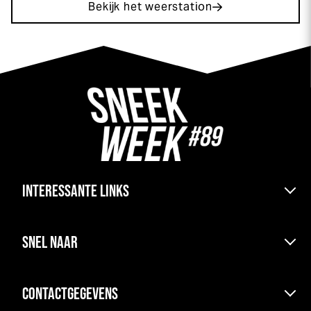
Bekijk het weerstation
INTERESSANTE LINKS
Bereikbaarheid & pont
SNEL NAAR
Kranen boten en parkeren
Haven & ligplaats
Uitslagen
Kamperen
CONTACTGEGEVENS
Agenda