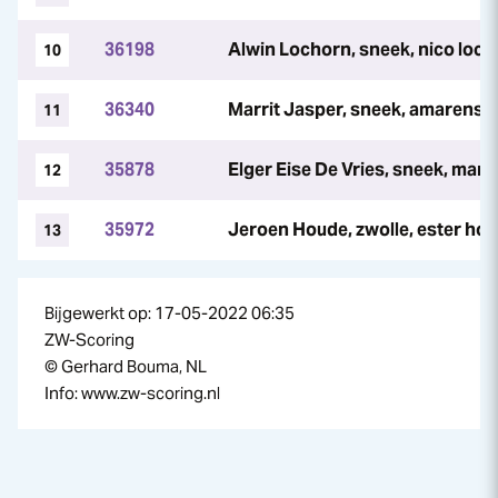
36198
Alwin Lochorn, sneek, nico loc
10
36340
Marrit Jasper, sneek, amarens 
11
35878
Elger Eise De Vries, sneek, mari
12
35972
Jeroen Houde, zwolle, ester ho
13
Bijgewerkt op: 17-05-2022 06:35
ZW-Scoring
© Gerhard Bouma, NL
Info: www.zw-scoring.nl