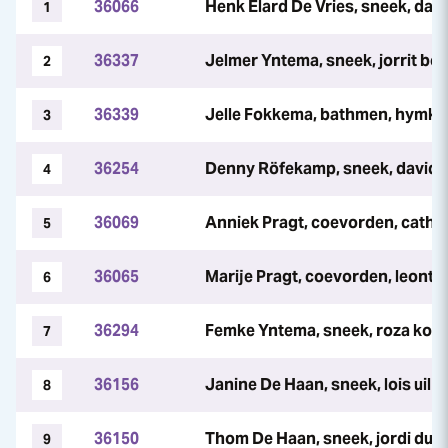
36066
Henk Elard De Vries, sneek, daan
1
36337
Jelmer Yntema, sneek, jorrit b
2
36339
Jelle Fokkema, bathmen, hymke
3
36254
Denny Röfekamp, sneek, david b
4
36069
Anniek Pragt, coevorden, cathe
5
36065
Marije Pragt, coevorden, leonti
6
36294
Femke Yntema, sneek, roza koo
7
36156
Janine De Haan, sneek, lois uil
8
36150
Thom De Haan, sneek, jordi du b
9