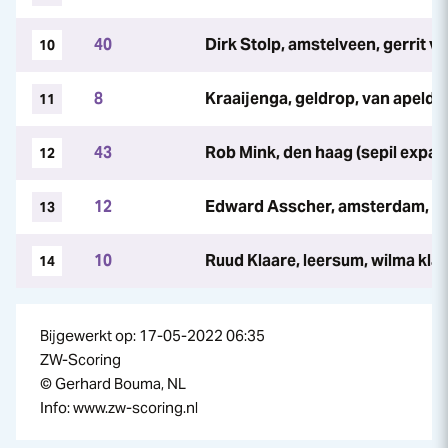
40
Dirk Stolp, amstelveen, gerrit va
10
8
Kraaijenga, geldrop, van apeld
11
43
Rob Mink, den haag (sepil expat 
12
12
Edward Asscher, amsterdam, gu
13
10
Ruud Klaare, leersum, wilma kla
14
Bijgewerkt op: 17-05-2022 06:35
ZW-Scoring
© Gerhard Bouma, NL
Info: www.zw-scoring.nl