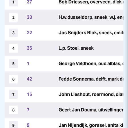
37
Bob Driessen, overveen, dick ev
1
33
H.w.dusseldorp, sneek, w.j. eng
2
22
Jos Snijders Blok, sneek, emiliek
3
35
L.p. Stoel, sneek
4
1
George Veldhoen, oud alblas, ca
5
42
Fedde Sonnema, delft, mark de 
6
15
John Lieshout, roermond, diana
7
7
Geert Jan Douma, uitwellingerga
8
9
Jan Nijendijk, gorssel, anita klo
9