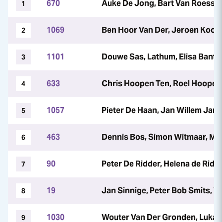
670
Auke De Jong, Bart Van Roessel
1
1069
Ben Hoor Van Der, Jeroen Kooi
2
1101
Douwe Sas, Lathum, Elisa Bant, 
3
633
Chris Hoopen Ten, Roel Hoopen
4
1057
Pieter De Haan, Jan Willem Jan
5
463
Dennis Bos, Simon Witmaar, Ma
6
90
Peter De Ridder, Helena de Ridde
7
19
Jan Sinnige, Peter Bob Smits, V
8
1030
Wouter Van Der Gronden, Lukas
9