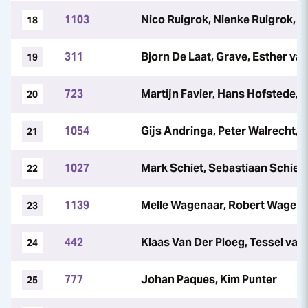
1103
Nico Ruigrok, Nienke Ruigrok, 
18
311
Bjorn De Laat, Grave, Esther v
19
723
Martijn Favier, Hans Hofstede, 
20
1054
Gijs Andringa, Peter Walrecht,
21
1027
Mark Schiet, Sebastiaan Schiet
22
1139
Melle Wagenaar, Robert Wagen
23
442
Klaas Van Der Ploeg, Tessel van
24
777
Johan Paques, Kim Punter
25