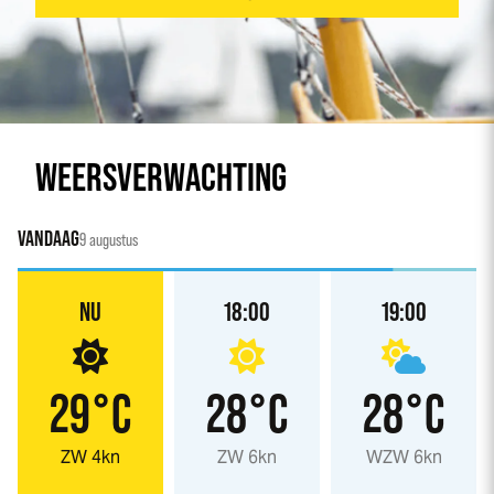
WEERSVERWACHTING
VANDAAG
9 augustus
NU
18:00
19:00
29°C
28°C
28°C
ZW 4kn
ZW 6kn
WZW 6kn