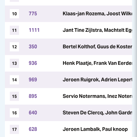
775
Klaas-jan Rozema, Joost Wilke,
10
1111
Jant Tine Zijlstra, Machtelt Egg
11
350
Bertel Kolthof, Guus de Koster
12
936
Henk Plaatje, Frank Van Eerden
13
969
Jeroen Ruigrok, Adrien Lepert,
14
895
Servio Notermans, Inez Noterma
15
640
Steven De Clercq, John Gardne
16
628
Jeroen Lambalk, Paul knoop
17