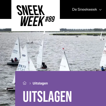
De
Sneek
week
Sneek
week
›
Uitslagen
UITSLAGEN