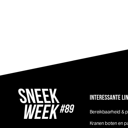
INTERESSANTE LI
Bereikbaarheid & 
Kranen boten en p