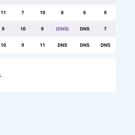
11
7
10
8
6
9
9
10
9
(DNS)
DNS
7
10
9
11
DNS
DNS
DNS
L