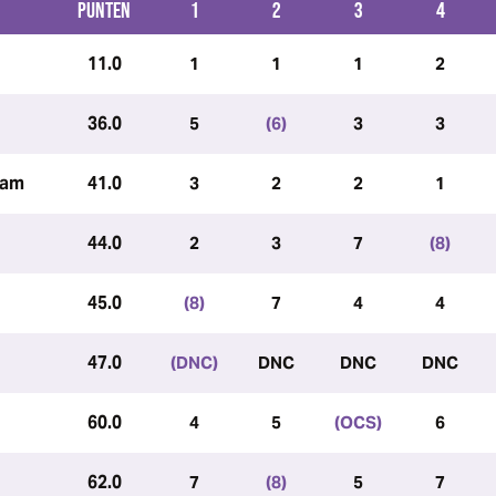
PUNTEN
1
2
3
4
11.0
1
1
1
2
36.0
5
(6)
3
3
dam
41.0
3
2
2
1
44.0
2
3
7
(8)
45.0
(8)
7
4
4
47.0
(DNC)
DNC
DNC
DNC
60.0
4
5
(OCS)
6
62.0
7
(8)
5
7