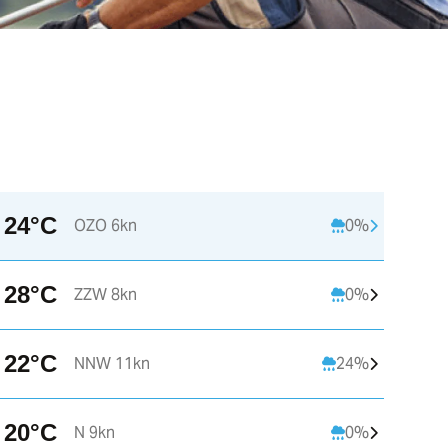
24°C
OZO 6kn
0%
13:00
14:00
15:00
28°C
ZZW 8kn
0%
C
22°C
23°C
24°C
2
22°C
NNW 11kn
24%
Z 3kn
ZZO 3kn
OZO 3kn
20°C
N 9kn
0%