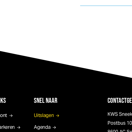
NKS
SNEL NAAR
CONTACTGE
KWS Snee
pont
Uitslagen
Postbus 1
arkeren
Agenda
8600 AC S