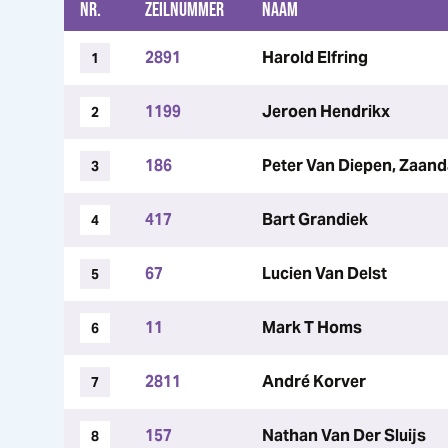
NR.
ZEILNUMMER
NAAM
2891
Harold Elfring
1
1199
Jeroen Hendrikx
2
186
Peter Van Diepen, Zaan
3
417
Bart Grandiek
4
67
Lucien Van Delst
5
11
Mark T Homs
6
2811
André Korver
7
157
Nathan Van Der Sluijs
8