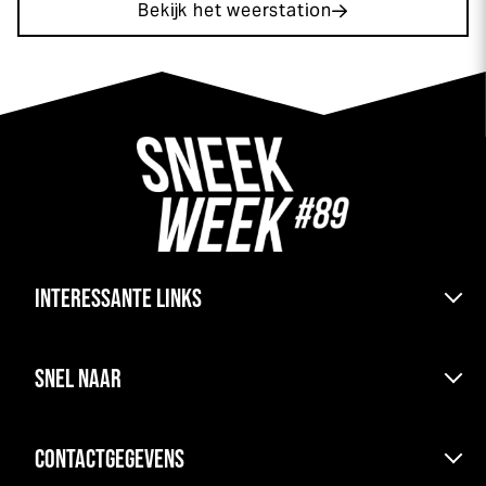
Bekijk het weerstation
INTERESSANTE LINKS
Bereikbaarheid & pont
SNEL NAAR
Kranen boten en parkeren
Haven & ligplaats
Uitslagen
Kamperen
CONTACTGEGEVENS
Agenda