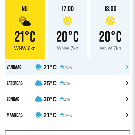
NU
17:00
18:00
21°C
20°C
20°C
WNW 6kn
WNW 7kn
WNW 7kn
VANDAAG
21°C
78%
ZATERDAG
25°C
0%
ZONDAG
30°C
2%
MAANDAG
21°C
14%