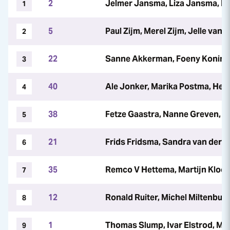
2
Jelmer Jansma, Liza Jansma, 
1
5
Paul Zijm, Merel Zijm, Jelle van 
2
22
Sanne Akkerman, Foeny Koning
3
40
Ale Jonker, Marika Postma, He
4
38
Fetze Gaastra, Nanne Greven, P
5
21
Frids Fridsma, Sandra van der Sl
6
35
Remco V Hettema, Martijn Kloo
7
12
Ronald Ruiter, Michel Miltenbur
8
1
Thomas Slump, Ivar Elstrod, Ma
9