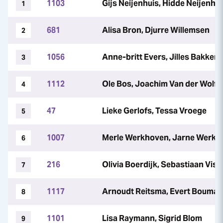
1103
Gijs Neijenhuis, Hidde Neijenhui
1
681
Alisa Bron, Djurre Willemsen
2
1056
Anne-britt Evers, Jilles Bakker
3
1112
Ole Bos, Joachim Van der Wolf
4
47
Lieke Gerlofs, Tessa Vroege
5
1007
Merle Werkhoven, Jarne Werkh
6
216
Olivia Boerdijk, Sebastiaan Viss
7
1117
Arnoudt Reitsma, Evert Bouma
8
1101
Lisa Raymann, Sigrid Blom
9