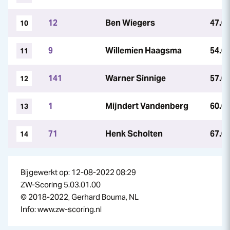
12
Ben Wiegers
47.0
10
9
Willemien Haagsma
54.0
11
141
Warner Sinnige
57.0
12
1
Mijndert Vandenberg
60.0
13
71
Henk Scholten
67.0
14
Bijgewerkt op: 12-08-2022 08:29
ZW-Scoring 5.03.01.00
© 2018-2022, Gerhard Bouma, NL
Info: www.zw-scoring.nl