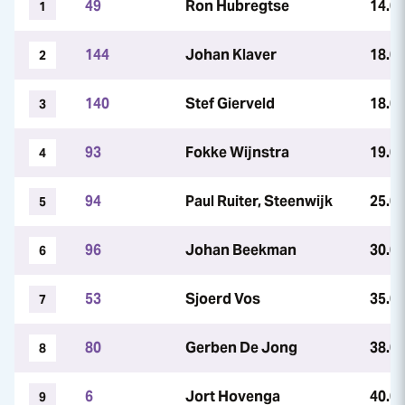
49
Ron Hubregtse
14.0
1
144
Johan Klaver
18.0
2
140
Stef Gierveld
18.0
3
93
Fokke Wijnstra
19.0
4
94
Paul Ruiter, Steenwijk
25.0
5
96
Johan Beekman
30.0
6
53
Sjoerd Vos
35.0
7
80
Gerben De Jong
38.0
8
6
Jort Hovenga
40.0
9