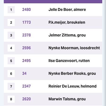
2480
Jelle De Boer, almere
1
1773
P.k.meijer, breukelen
2
2378
Jelmer Zittema, grou
3
2596
Nynke Moorman, loosdrecht
4
2495
Ilse Ganzevoort, rutten
5
34
Nynke Berber Rooks, grou
6
2347
Reinier De Leeuw, helmond
7
2620
Marwin Talsma, grou
8