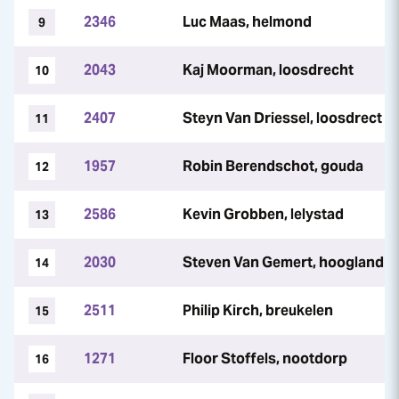
2346
Luc Maas, helmond
9
2043
Kaj Moorman, loosdrecht
10
2407
Steyn Van Driessel, loosdrect
11
1957
Robin Berendschot, gouda
12
2586
Kevin Grobben, lelystad
13
2030
Steven Van Gemert, hoogland
14
2511
Philip Kirch, breukelen
15
1271
Floor Stoffels, nootdorp
16