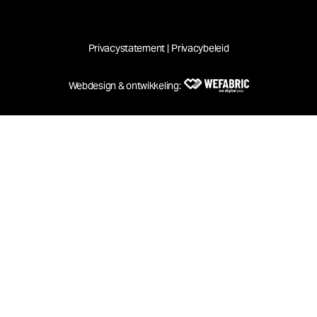
Bestuur@kws-sneek.nl
Redactie@kws-sneek.nl
BLIJF OP DE HOOGTE
Privacystatement
|
Privacybeleid
Festival
kws-sneek.nl
E-
Webdesign & ontwikkeling:
mailadres
(Vereist)
Wefabric
Versturen