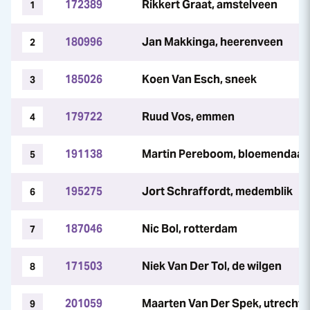
172389
Rikkert Graat, amstelveen
1
180996
Jan Makkinga, heerenveen
2
185026
Koen Van Esch, sneek
3
179722
Ruud Vos, emmen
4
191138
Martin Pereboom, bloemendaal
5
195275
Jort Schraffordt, medemblik
6
187046
Nic Bol, rotterdam
7
171503
Niek Van Der Tol, de wilgen
8
201059
Maarten Van Der Spek, utrecht
9