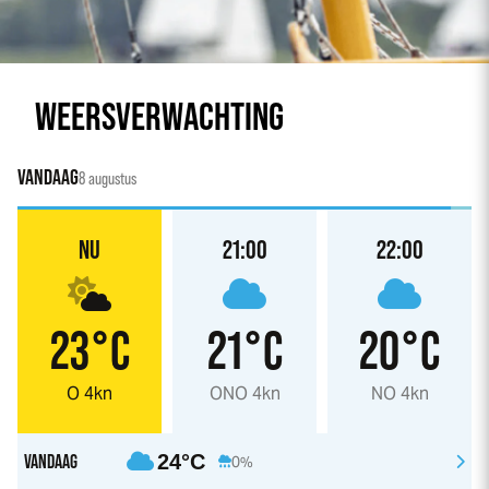
WEERSVERWACHTING
VANDAAG
8 augustus
NU
21:00
22:00
23°C
21°C
20°C
O 4kn
ONO 4kn
NO 4kn
VANDAAG
24°C
0%