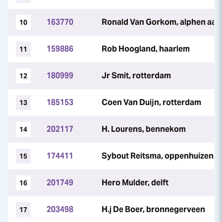
163770
Ronald Van Gorkom, alphen aan 
10
159886
Rob Hoogland, haarlem
11
180999
Jr Smit, rotterdam
12
185153
Coen Van Duijn, rotterdam
13
202117
H. Lourens, bennekom
14
174411
Sybout Reitsma, oppenhuizen
15
201749
Hero Mulder, delft
16
203498
H.j De Boer, bronnegerveen
17