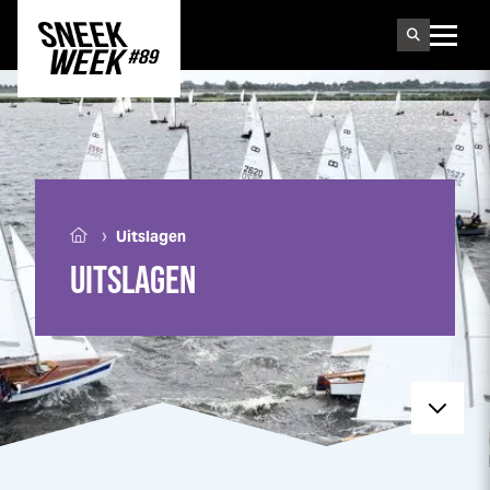
Sneek
week
›
Uitslagen
UITSLAGEN