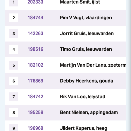
202333
Maarten Smit, ijlst
1
184744
Pim V Vugt, vlaardingen
2
142263
Jorrit Gruis, leeuwarden
3
198516
Timo Gruis, leeuwarden
4
182102
Martijn Van Der Lans, zoeterme
5
176869
Debby Heerkens, gouda
6
184742
Rik Van Loo, lelystad
7
195258
Bent Nielsen, appingedam
8
196969
Jildert Kuperus, heeg
9