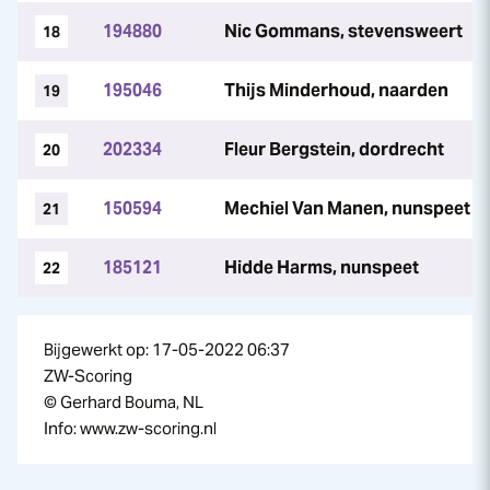
194880
Nic Gommans, stevensweert
18
195046
Thijs Minderhoud, naarden
19
202334
Fleur Bergstein, dordrecht
20
150594
Mechiel Van Manen, nunspeet
21
185121
Hidde Harms, nunspeet
22
Bijgewerkt op: 17-05-2022 06:37
ZW-Scoring
© Gerhard Bouma, NL
Info: www.zw-scoring.nl