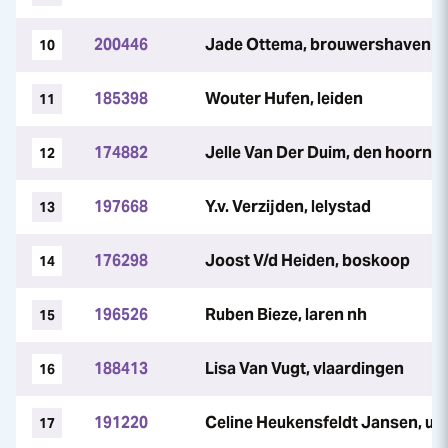
200446
Jade Ottema, brouwershaven
10
185398
Wouter Hufen, leiden
11
174882
Jelle Van Der Duim, den hoorn
12
197668
Y.v. Verzijden, lelystad
13
176298
Joost V/d Heiden, boskoop
14
196526
Ruben Bieze, laren nh
15
188413
Lisa Van Vugt, vlaardingen
16
191220
Celine Heukensfeldt Jansen, ut
17