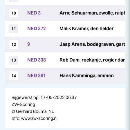
NED 3
Arne Schuurman, zwolle, ralph
10
NED 372
Malik Kramer, den helder
11
9
Jaap Arens, bodegraven, gardi 
12
NED 338
Rob Dam, rockanje, rogier dam
13
NED 361
Hans Kamminga, emmen
14
Bijgewerkt op: 17-05-2022 06:37
ZW-Scoring
© Gerhard Bouma, NL
Info: www.zw-scoring.nl