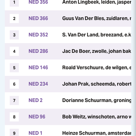
NED 356
Anton Lingbeek, leiden, jasper 
1
NED 366
Guus Van Der Bles, zuidlaren, ro
2
NED 352
S. Van Der Land, breezand, e.ko
3
NED 286
Jac De Boer, zwolle, johan bakk
4
NED 146
Roald Verschuure, de wilgen, e
5
NED 234
Johan Prak, scheemda, robert p
6
NED 2
Dorianne Schuurman, groninge
7
NED 96
Bob Weitz, winschoten, arno we
8
NED 1
Heinze Schuurman, amsterdam, 
9