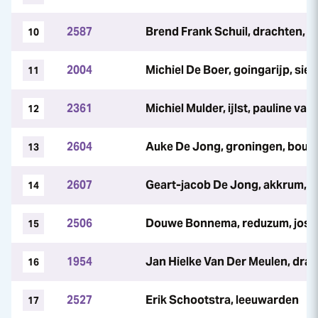
2587
Brend Frank Schuil, drachten, je
10
2004
Michiel De Boer, goingarijp, si
11
2361
Michiel Mulder, ijlst, pauline van
12
2604
Auke De Jong, groningen, bouw
13
2607
Geart-jacob De Jong, akkrum, i
14
2506
Douwe Bonnema, reduzum, jossel
15
1954
Jan Hielke Van Der Meulen, dra
16
2527
Erik Schootstra, leeuwarden
17