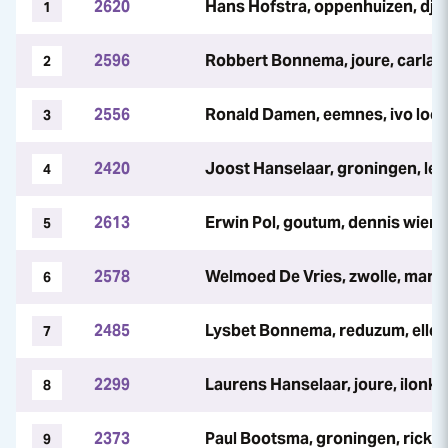
2620
Hans Hofstra, oppenhuizen, dja
1
2596
Robbert Bonnema, joure, carla 
2
2556
Ronald Damen, eemnes, ivo loot
3
2420
Joost Hanselaar, groningen, leo
4
2613
Erwin Pol, goutum, dennis wier
5
2578
Welmoed De Vries, zwolle, mar
6
2485
Lysbet Bonnema, reduzum, ell
7
2299
Laurens Hanselaar, joure, ilonka
8
2373
Paul Bootsma, groningen, rick 
9