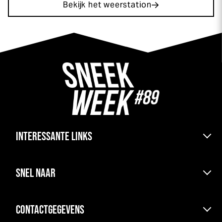
Bekijk het weerstation
INTERESSANTE LINKS
Bereikbaarheid & pont
SNEL NAAR
Kranen boten en parkeren
Haven & ligplaats
Uitslagen
Kamperen
CONTACTGEGEVENS
Agenda