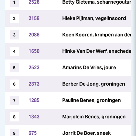
2526
Betty Gietema, scharnegoutum
1
2158
Hieke Pijlman, vegelinsoord
2
2086
Koen Kooren, krimpen aan den i
3
1650
Hinke Van Der Werf, enschede
4
2523
Amarins De Vries, joure
5
2373
Berber De Jong, groningen
6
1285
Pauline Benes, groningen
7
1343
Marjolein Benes, groningen
8
675
Jorrit De Boer, sneek
9