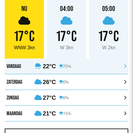
NU
04:00
05:00
17°C
17°C
17°C
WNW 3kn
W 3kn
W 2kn
VANDAAG
22°C
75%
ZATERDAG
26°C
0%
ZONDAG
27°C
0%
MAANDAG
21°C
15%