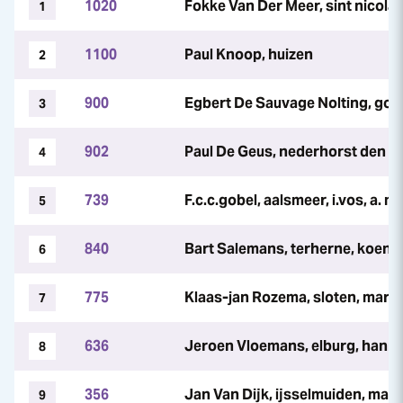
1020
Fokke Van Der Meer, sint nicola
1
1100
Paul Knoop, huizen
2
900
Egbert De Sauvage Nolting, gou
3
902
Paul De Geus, nederhorst den ber
4
739
F.c.c.gobel, aalsmeer, i.vos, a. 
5
840
Bart Salemans, terherne, koen b
6
775
Klaas-jan Rozema, sloten, mari
7
636
Jeroen Vloemans, elburg, hanna 
8
356
Jan Van Dijk, ijsselmuiden, matt
9