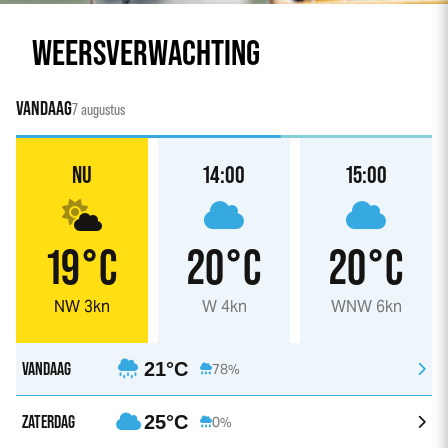
WEERSVERWACHTING
VANDAAG
7 augustus
NU
14:00
15:00
19°C
20°C
20°C
NW 3kn
W 4kn
WNW 6kn
VANDAAG
21°C
78%
ZATERDAG
25°C
0%