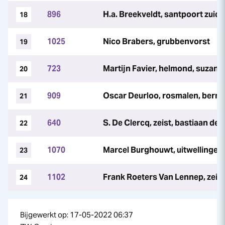
896
H.a. Breekveldt, santpoort zuid,
18
1025
Nico Brabers, grubbenvorst
19
723
Martijn Favier, helmond, suzanne
20
909
Oscar Deurloo, rosmalen, berna
21
640
S. De Clercq, zeist, bastiaan de 
22
1070
Marcel Burghouwt, uitwellingerg
23
1102
Frank Roeters Van Lennep, zeist
24
Bijgewerkt op: 17-05-2022 06:37