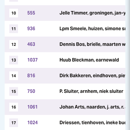
555
Jelle Timmer, groningen, jan-y
10
936
Lpm Smeele, huizen, simone sme
11
463
Dennis Bos, brielle, maarten wi
12
1037
Huub Bleckman, earnewald
13
816
Dirk Bakkeren, eindhoven, piet
14
750
P. Sluiter, arnhem, niek sluiter
15
1061
Johan Arts, naarden, j. arts, r. a
16
1024
Driessen, tienhoven, ineke bueno
17