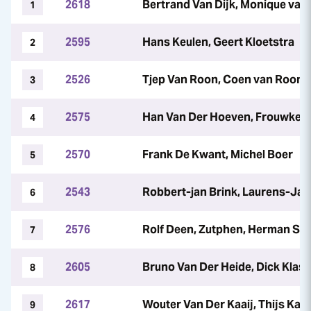
2618
Bertrand Van Dijk, Monique van
1
2595
Hans Keulen, Geert Kloetstra
2
2526
Tjep Van Roon, Coen van Roon
3
2575
Han Van Der Hoeven, Frouwke K
4
2570
Frank De Kwant, Michel Boer
5
2543
Robbert-jan Brink, Laurens-Jan
6
2576
Rolf Deen, Zutphen, Herman S
7
2605
Bruno Van Der Heide, Dick Klas
8
2617
Wouter Van Der Kaaij, Thijs Kaa
9