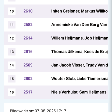
2610
Inken Greisner, Markus Willko
10
2582
Annemieke Van Den Berg Van Sa
11
2614
Willem Heijmans, Job Heijmans
12
2616
Thomas Uilkema, Kees de Bruijn
13
2509
Jan Jacob Visser, Trudy Van der
14
2602
Wouter Slob, Lieke Tiemersma
15
2517
Niels Verhulst, Sam Heijmans
16
Bijgewerkt op: 07-08-2025 17:17