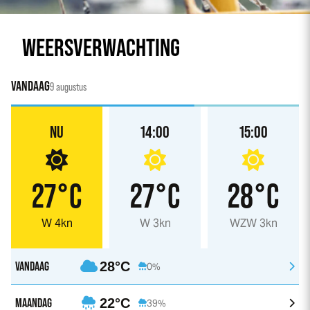
WEERSVERWACHTING
VANDAAG
9 augustus
NU
14:00
15:00
27°C
27°C
28°C
W 4kn
W 3kn
WZW 3kn
VANDAAG
28°C
0%
MAANDAG
22°C
39%