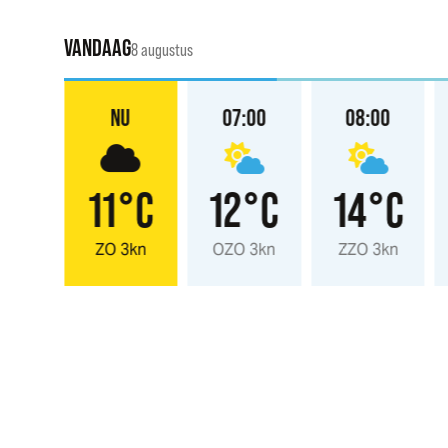
VANDAAG
8 augustus
:00
NU
07:00
08:00
°C
11°C
12°C
14°C
 3kn
ZO 3kn
OZO 3kn
ZZO 3kn