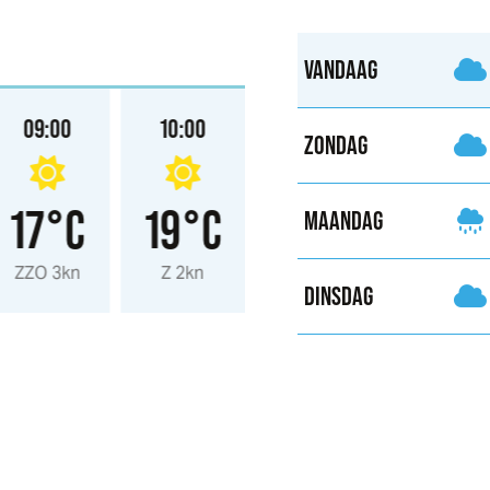
VANDAAG
09:00
10:00
11:00
12:00
ZONDAG
17°C
19°C
20°C
21°
MAANDAG
ZZO 3kn
Z 2kn
ZZW 3kn
Z 3kn
DINSDAG