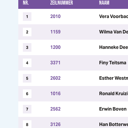
NR.
ZEILNUMMER
NAAM
2010
Vera Voorba
1
1159
Wilma Van D
2
1200
Hanneke De
3
3371
Finy Teitsma
4
2602
Esther West
5
1016
Ronald Kruiz
6
2562
Erwin Boven
7
3126
Han Botterw
8