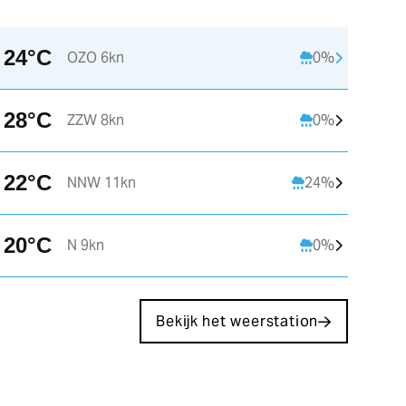
24°C
OZO 6kn
0%
13:00
14:00
15:00
28°C
ZZW 8kn
0%
C
22°C
23°C
24°C
2
22°C
NNW 11kn
24%
Z 3kn
ZZO 3kn
OZO 3kn
20°C
N 9kn
0%
Bekijk het weerstation