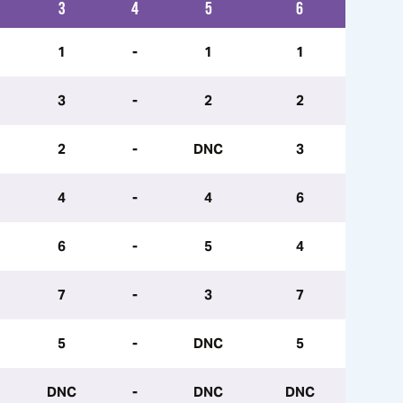
3
4
5
6
1
-
1
1
3
-
2
2
2
-
DNC
3
4
-
4
6
6
-
5
4
7
-
3
7
5
-
DNC
5
DNC
-
DNC
DNC