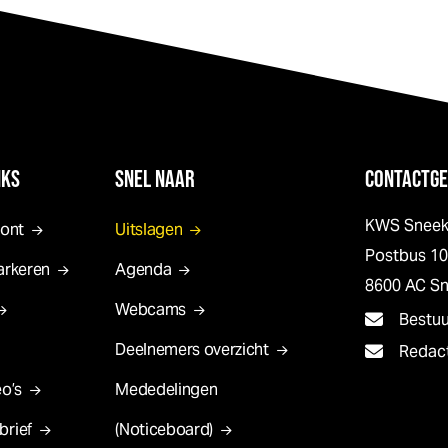
NKS
SNEL NAAR
CONTACTGE
KWS Snee
pont
Uitslagen
Postbus 1
arkeren
Agenda
8600 AC S
Webcams
Bestu
Deelnemers overzicht
Redac
o’s
Mededelingen
brief
(Noticeboard)