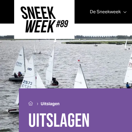
De
Sneek
week
Sneek
week
›
Uitslagen
UITSLAGEN