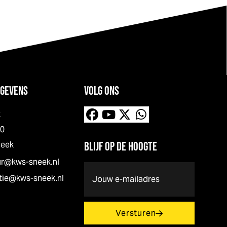
GEVENS
VOLG ONS
k
00
neek
BLIJF OP DE HOOGTE
ur@kws-sneek.nl
E-
tie@kws-sneek.nl
mailadres
(Vereist)
Versturen