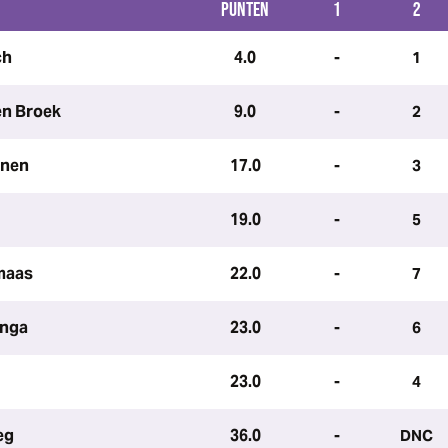
PUNTEN
1
2
ch
4.0
-
1
en Broek
9.0
-
2
enen
17.0
-
3
19.0
-
5
maas
22.0
-
7
inga
23.0
-
6
23.0
-
4
eg
36.0
-
DNC