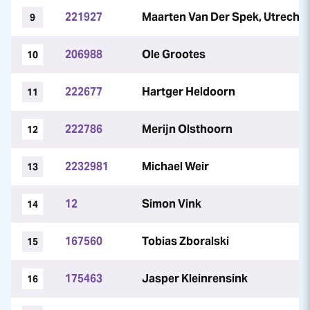
221927
Maarten Van Der Spek, Utrecht
9
206988
Ole Grootes
10
222677
Hartger Heldoorn
11
222786
Merijn Olsthoorn
12
2232981
Michael Weir
13
12
Simon Vink
14
167560
Tobias Zboralski
15
175463
Jasper Kleinrensink
16