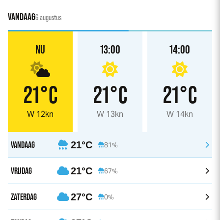
VANDAAG
6 augustus
NU
13:00
14:00
21°C
21°C
21°C
W 12kn
W 13kn
W 14kn
VANDAAG
21°C
81%
VRIJDAG
21°C
67%
ZATERDAG
27°C
0%