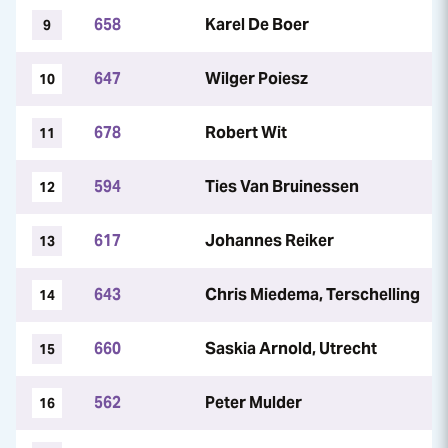
658
Karel De Boer
9
647
Wilger Poiesz
10
678
Robert Wit
11
594
Ties Van Bruinessen
12
617
Johannes Reiker
13
643
Chris Miedema, Terschelling
14
660
Saskia Arnold, Utrecht
15
562
Peter Mulder
16