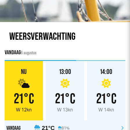
WEERSVERWACHTING
VANDAAG
6 augustus
NU
13:00
14:00
21°C
21°C
21°C
W 12kn
W 13kn
W 14kn
VANDAAG
21°C
81%