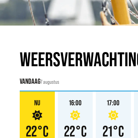
WEERSVERWACHTIN
VANDAAG
7 augustus
:00
NU
16:00
17:00
°C
22°C
22°C
21°C