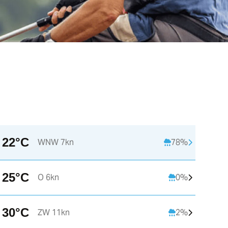
22°C
WNW 7kn
78%
22:00
23:00
25°C
O 6kn
0%
C
17°C
16°C
30°C
ZW 11kn
2%