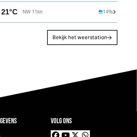
NW 3kn
W 1kn
21°C
NW 11kn
14%
Bekijk het weerstation
GEVENS
VOLG ONS
k