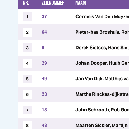
NR.
ZEILNUMMER
NAAM
37
Cornelis Van Den Muyze
1
64
Pieter-bas Broshuis, Rol
2
9
Derek Sietses, Hans Sie
3
29
Johan Dooper, Huub Ge
4
49
Jan Van Dijk, Matthijs va
5
23
Martha Rinckes-dijkstra
6
18
John Schrooth, Rob G
7
43
Maarten Sickler, Martijn
8