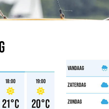
G
VANDAAG
18:00
19:00
20:00
21:00
ZATERDAG
21°C
20°C
19°C
18°
ZONDAG