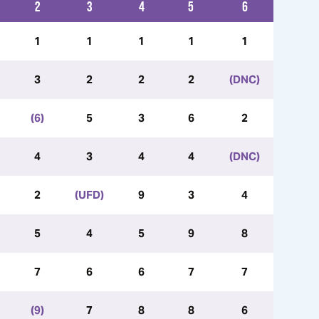
2
3
4
5
6
1
1
1
1
1
3
2
2
2
(DNC)
(6)
5
3
6
2
4
3
4
4
(DNC)
2
(UFD)
9
3
4
5
4
5
9
8
7
6
6
7
7
(9)
7
8
8
6