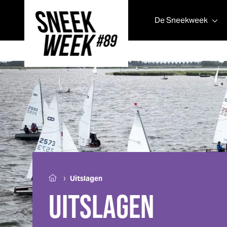
De
Sneek
week
Sneek
week
›
Uitslagen
UITSLAGEN