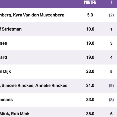
PUNTEN
1
nberg, Kyra Van den Muyzenberg
5.0
(2)
f Strietman
10.0
1
tses
19.0
3
rard
19.0
4
n Dijk
23.0
5
, Simone Rinckes, Anneke Rinckes
31.0
(9)
ommans
33.0
(8)
 Mink, Rob Mink
35.0
6