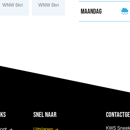
WNW 6kn
WNW 6kn
WNW 5kn
NW 4kn
MAANDAG
NKS
SNEL NAAR
CONTACTGE
KWS Snee
pont
Uitslagen