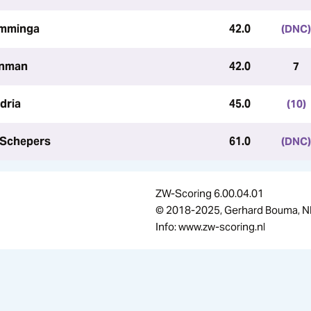
Hamminga
42.0
(DNC)
enman
42.0
7
ndria
45.0
(10)
d Schepers
61.0
(DNC)
ZW-Scoring 6.00.04.01
© 2018-2025, Gerhard Bouma, N
Info: www.zw-scoring.nl