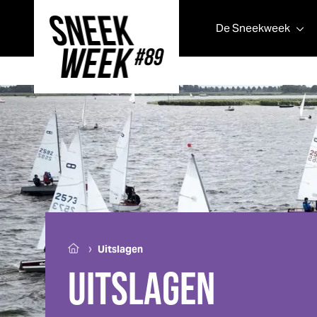
De
Sneek
week
Sneek
week
›
Uitslagen
UITSLAGEN