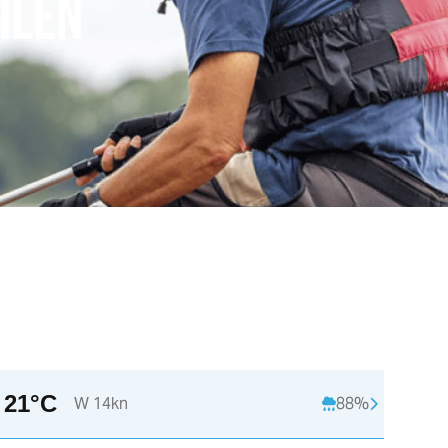
ILEN
21°C
W 14kn
88%