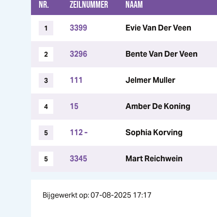
NR.
ZEILNUMMER
NAAM
3399
Evie Van Der Veen
1
3296
Bente Van Der Veen
2
111
Jelmer Muller
3
15
Amber De Koning
4
112 -
Sophia Korving
5
3345
Mart Reichwein
5
Bijgewerkt op: 07-08-2025 17:17