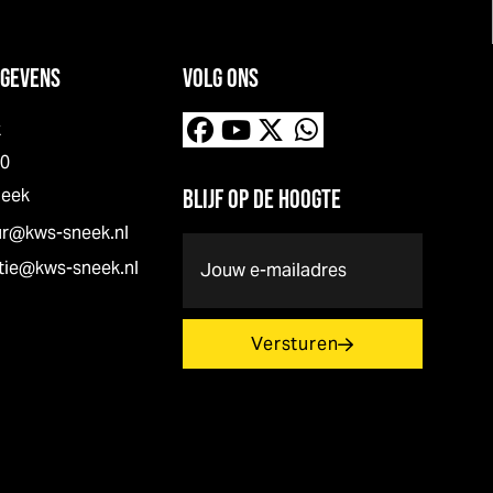
GEVENS
VOLG ONS
k
00
neek
BLIJF OP DE HOOGTE
ur@kws-sneek.nl
E-
tie@kws-sneek.nl
mailadres
(Vereist)
Versturen