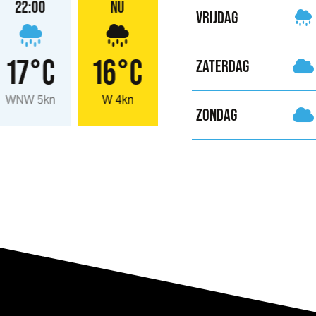
22:00
NU
VRIJDAG
17°C
16°C
ZATERDAG
WNW 5kn
W 4kn
ZONDAG