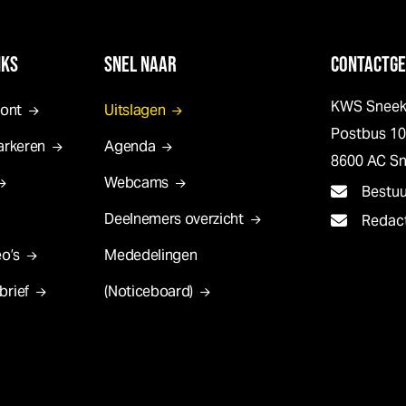
NKS
SNEL NAAR
CONTACTGE
KWS Snee
pont
Uitslagen
Postbus 1
arkeren
Agenda
8600 AC S
Webcams
Bestu
Deelnemers overzicht
Redac
o’s
Mededelingen
brief
(Noticeboard)