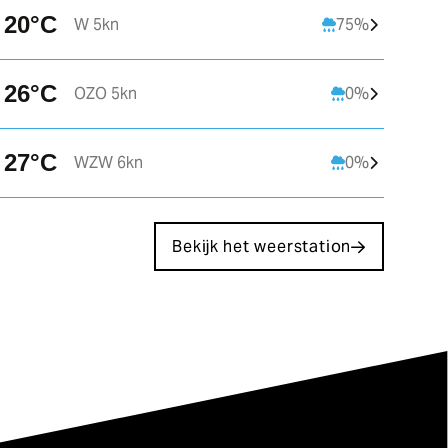
20°C
W 5kn
75%
26°C
OZO 5kn
0%
27°C
WZW 6kn
0%
Bekijk het weerstation