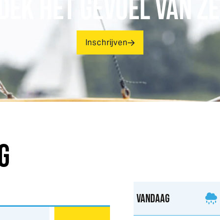
DEK HET GEVOEL VAN ZE
Inschrijven
G
VANDAAG