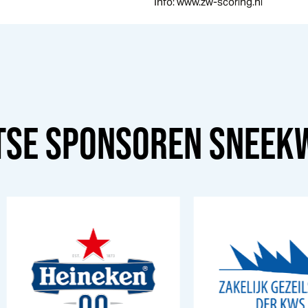
Info: www.zw-scoring.nl
TSE SPONSOREN
SNEEK