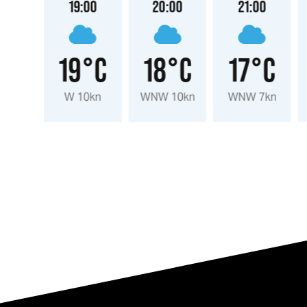
:00
19:00
20:00
21:00
°C
19°C
18°C
17°C
2kn
W 10kn
WNW 10kn
WNW 7kn