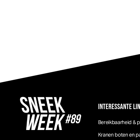
INTERESSANTE LI
Bereikbaarheid & 
Kranen boten en p