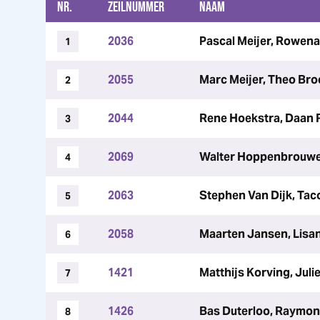
NR.
ZEILNUMMER
NAAM
2036
Pascal Meijer, Rowe
1
2055
Marc Meijer, Theo Br
2
2044
Rene Hoekstra, Daan 
3
2069
Walter Hoppenbrouwer
4
2063
Stephen Van Dijk, Tac
5
2058
Maarten Jansen, Lisa
6
1421
Matthijs Korving, Juli
7
1426
Bas Duterloo, Raymon
8