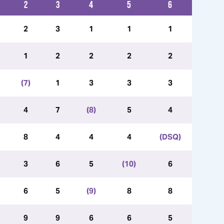
2
3
4
5
6
2
3
1
1
1
1
2
2
2
2
(7)
1
3
3
3
4
7
(8)
5
4
8
4
4
4
(DSQ)
3
6
5
(10)
6
6
5
(9)
8
8
9
9
6
6
5