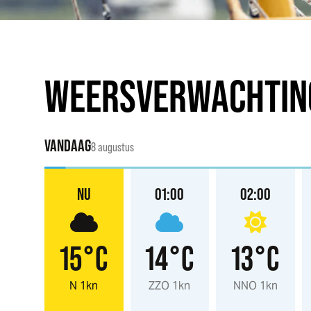
WEERSVERWACHTIN
VANDAAG
8 augustus
NU
01:00
02:00
15°C
14°C
13°C
N 1kn
ZZO 1kn
NNO 1kn