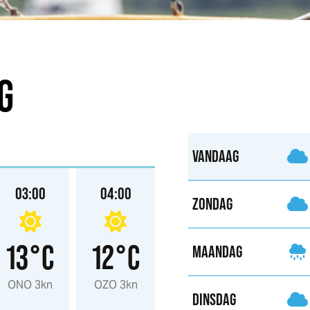
G
VANDAAG
03:00
04:00
05:00
06:00
ZONDAG
13°C
12°C
12°C
11°C
MAANDAG
ONO 3kn
OZO 3kn
Z 2kn
O 2kn
DINSDAG