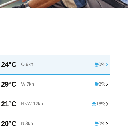
24°C
O 6kn
0%
07:00
08:00
09:00
29°C
W 7kn
2%
12°C
14°C
17°C
1
21°C
NNW 12kn
16%
OZO 4kn
ZO 3kn
ZO 2kn
Z
20°C
N 8kn
0%