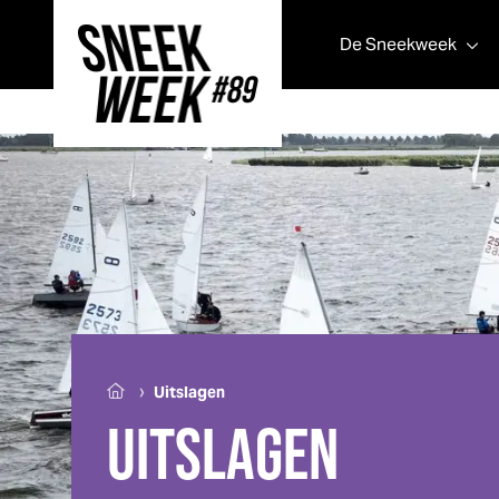
De
Sneek
week
Sneek
week
›
Uitslagen
UITSLAGEN