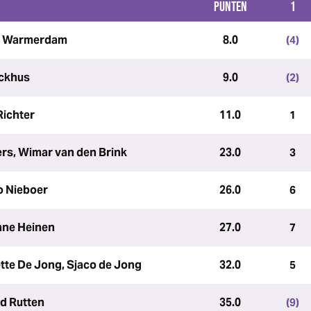
PUNTEN
1
na Warmerdam
8.0
(4)
ockhus
9.0
(2)
Richter
11.0
1
s, Wimar van den Brink
23.0
3
o Nieboer
26.0
6
nne Heinen
27.0
7
ette De Jong, Sjaco de Jong
32.0
5
d Rutten
35.0
(9)