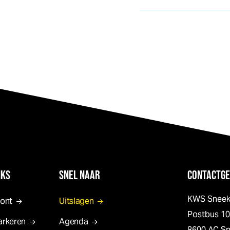
NKS
SNEL NAAR
CONTACTGE
KWS Snee
pont
Uitslagen
Postbus 1
arkeren
Agenda
8600 AC S