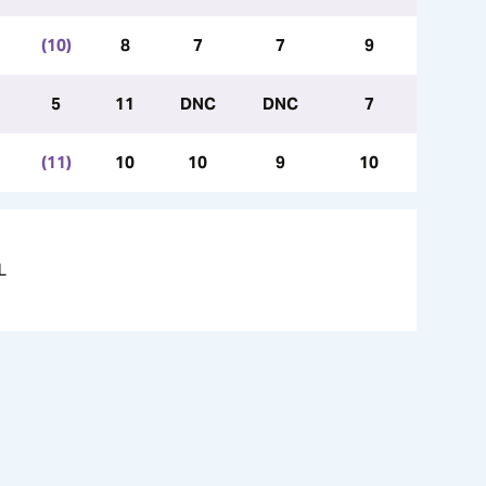
(10)
8
7
7
9
5
11
DNC
DNC
7
(11)
10
10
9
10
L