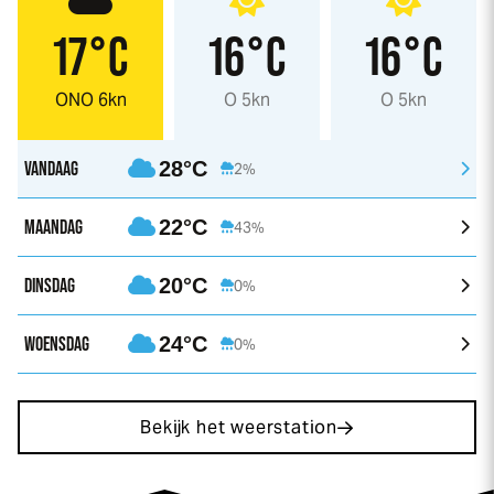
17°C
16°C
16°C
ONO 6kn
O 5kn
O 5kn
VANDAAG
28°C
2%
MAANDAG
22°C
43%
DINSDAG
20°C
0%
WOENSDAG
24°C
0%
Bekijk het weerstation