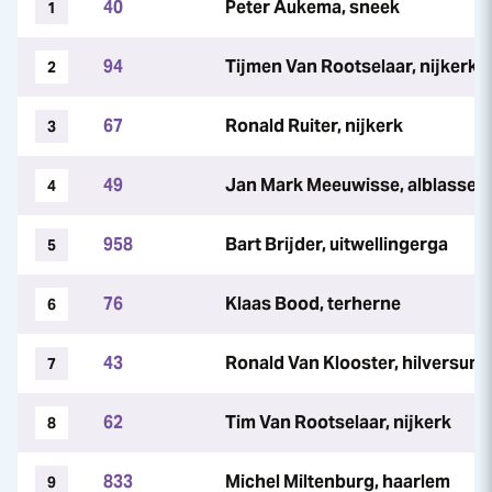
40
Peter Aukema, sneek
1
94
Tijmen Van Rootselaar, nijkerk
2
67
Ronald Ruiter, nijkerk
3
49
Jan Mark Meeuwisse, alblasse
4
958
Bart Brijder, uitwellingerga
5
76
Klaas Bood, terherne
6
43
Ronald Van Klooster, hilversum
7
62
Tim Van Rootselaar, nijkerk
8
833
Michel Miltenburg, haarlem
9