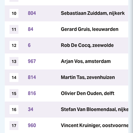
804
Sebastiaan Zuiddam, nijkerk
10
84
Gerard Gruis, leeuwarden
11
6
Rob De Cocq, zeewolde
12
967
Arjan Vos, amsterdam
13
814
Martin Tas, zevenhuizen
14
816
Olivier Den Ouden, delft
15
34
Stefan Van Bloemendaal, nijker
16
960
Vincent Kruiniger, oostvoorne
17