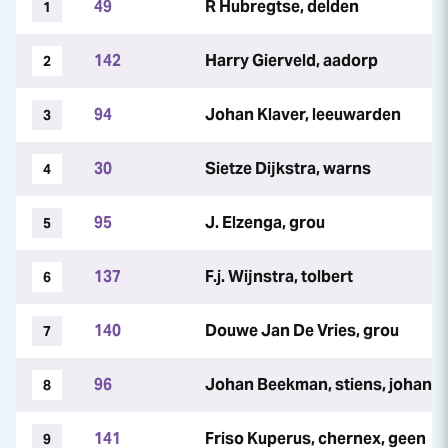
49
R Hubregtse, delden
1
142
Harry Gierveld, aadorp
2
94
Johan Klaver, leeuwarden
3
30
Sietze Dijkstra, warns
4
95
J. Elzenga, grou
5
137
F.j. Wijnstra, tolbert
6
140
Douwe Jan De Vries, grou
7
96
Johan Beekman, stiens, johan 
8
141
Friso Kuperus, chernex, geen
9