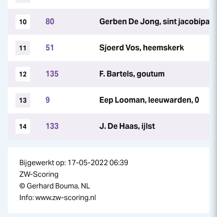
80
Gerben De Jong, sint jacobipar
10
51
Sjoerd Vos, heemskerk
11
135
F. Bartels, goutum
12
9
Eep Looman, leeuwarden, 0
13
133
J. De Haas, ijlst
14
Bijgewerkt op: 17-05-2022 06:39
ZW-Scoring
© Gerhard Bouma, NL
Info: www.zw-scoring.nl