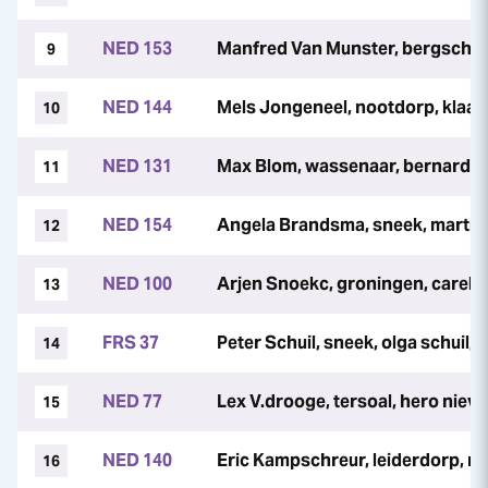
NED 153
Manfred Van Munster, bergschenho
9
NED 144
Mels Jongeneel, nootdorp, klaas 
10
NED 131
Max Blom, wassenaar, bernard wi
11
NED 154
Angela Brandsma, sneek, martijn
12
NED 100
Arjen Snoekc, groningen, carel-j
13
FRS 37
Peter Schuil, sneek, olga schuil, 
14
NED 77
Lex V.drooge, tersoal, hero niev
15
NED 140
Eric Kampschreur, leiderdorp, r
16