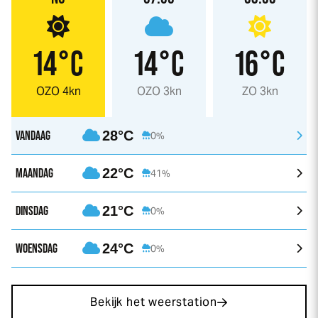
14°C
14°C
16°C
OZO 4kn
OZO 3kn
ZO 3kn
VANDAAG
28°C
0%
MAANDAG
22°C
41%
DINSDAG
21°C
0%
WOENSDAG
24°C
0%
Bekijk het weerstation