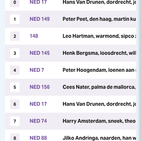
NED 17
Hans Van Drunen, dordrecht, joha
0
NED 149
Peter Peet, den haag, martin kui
1
148
Leo Hartman, warmond, sipco zw
2
NED 145
Henk Bergsma, loosdrecht, will
3
NED 7
Peter Hoogendam, loenen aan de 
4
NED 156
Cees Nater, palma de mallorca, ge
5
NED 17
Hans Van Drunen, dordrecht, joha
6
NED 74
Harry Amsterdam, sneek, theo b
7
NED 88
Jilko Andringa, naarden, han wier
8