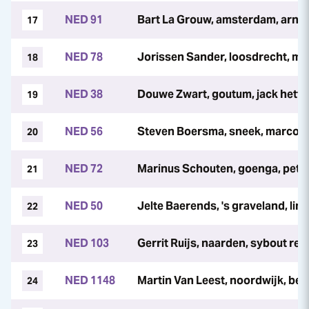
NED 91
Bart La Grouw, amsterdam, arnou
17
NED 78
Jorissen Sander, loosdrecht, me
18
NED 38
Douwe Zwart, goutum, jack hetti
19
NED 56
Steven Boersma, sneek, marco 
20
NED 72
Marinus Schouten, goenga, pete
21
NED 50
Jelte Baerends, 's graveland, li
22
NED 103
Gerrit Ruijs, naarden, sybout rei
23
NED 1148
Martin Van Leest, noordwijk, ber
24