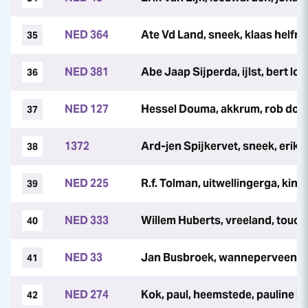
NED 364
Ate Vd Land, sneek, klaas helfri
35
NED 381
Abe Jaap Sijperda, ijlst, bert lo
36
NED 127
Hessel Douma, akkrum, rob do
37
1372
Ard-jen Spijkervet, sneek, erik 
38
NED 225
R.f. Tolman, uitwellingerga, kin
39
NED 333
Willem Huberts, vreeland, touc
40
NED 33
Jan Busbroek, wanneperveen, 
41
NED 274
Kok, paul, heemstede, pauline k
42