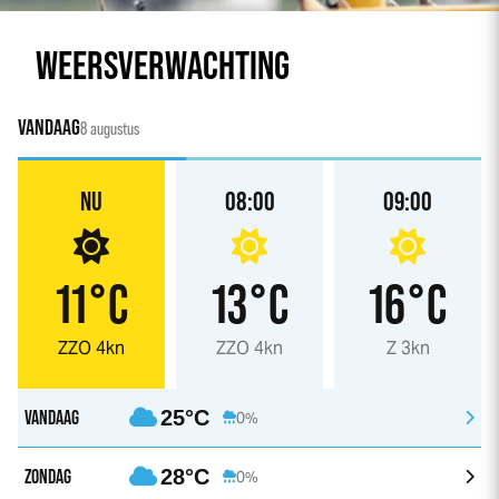
WEERSVERWACHTING
VANDAAG
8 augustus
NU
08:00
09:00
11°C
13°C
16°C
ZZO 4kn
ZZO 4kn
Z 3kn
VANDAAG
25°C
0%
ZONDAG
28°C
0%