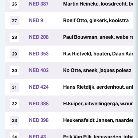
NED 387
Martin Heineke, loosdrecht, bo
26
NED 9
Roelf Otto, giekerk, kooistra
27
NED 208
Paul Bouwman, sneek, wabe re
28
NED 353
R.v. Rietveld, houten, Daan Kann
29
NED 402
Ko Otte, sneek, jaques poiesz
30
NED 424
Hans Rietdijk, aerdenhout, anka 
31
NED 388
H.kuiper, uitwellingerga, w.nun
32
NED 398
Heukensfeldt Jansen, naarden, 
33
NED 43
Erik Van Eijk, leeuwarden, johan
34