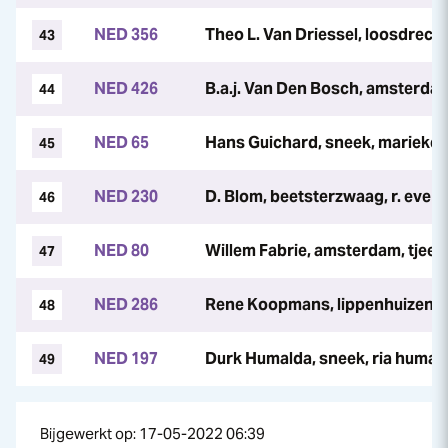
NED 356
Theo L. Van Driessel, loosdrech
43
NED 426
B.a.j. Van Den Bosch, amsterda
44
NED 65
Hans Guichard, sneek, marieke 
45
NED 230
D. Blom, beetsterzwaag, r. evers
46
NED 80
Willem Fabrie, amsterdam, tjeerd
47
NED 286
Rene Koopmans, lippenhuizen,
48
NED 197
Durk Humalda, sneek, ria humal
49
Bijgewerkt op: 17-05-2022 06:39