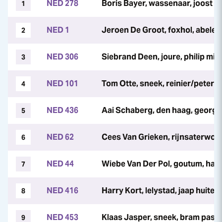
NED 278
Boris Bayer, wassenaar, joost 
1
NED 1
Jeroen De Groot, foxhol, abele 
2
NED 306
Siebrand Deen, joure, philip mi
3
NED 101
Tom Otte, sneek, reinier/peter
4
NED 436
Aai Schaberg, den haag, george
5
NED 62
Cees Van Grieken, rijnsaterwou
6
NED 44
Wiebe Van Der Pol, goutum, harr
7
NED 416
Harry Kort, lelystad, jaap huite
8
NED 453
Klaas Jasper, sneek, bram pas
9