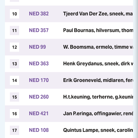
NED 382
Tjeerd Van Der Zee, sneek, marce
10
NED 357
Paul Bournas, hilversum, thoma
11
NED 99
W. Boomsma, ermelo, timme van
12
NED 363
Henk Greydanus, sneek, dirk w
13
NED 170
Erik Groeneveld, midlaren, ferd
14
NED 260
H.t.keuning, terherne, g.keunin
15
NED 421
Jan P.eringa, offingawier, rené
16
NED 108
Quintus Lampe, sneek, caroline
17