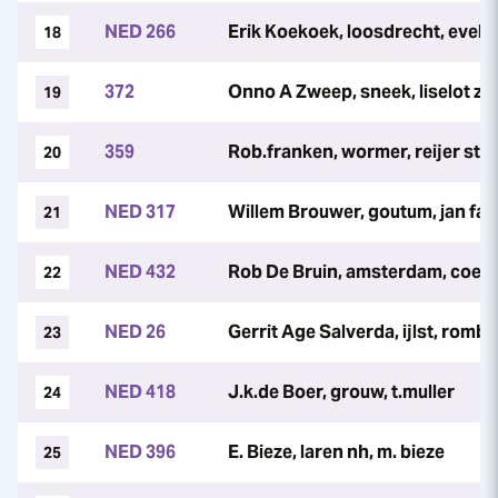
NED 266
Erik Koekoek, loosdrecht, evel
18
372
Onno A Zweep, sneek, liselot z
19
359
Rob.franken, wormer, reijer st
20
NED 317
Willem Brouwer, goutum, jan fa
21
NED 432
Rob De Bruin, amsterdam, coen 
22
NED 26
Gerrit Age Salverda, ijlst, rombou
23
NED 418
J.k.de Boer, grouw, t.muller
24
NED 396
E. Bieze, laren nh, m. bieze
25