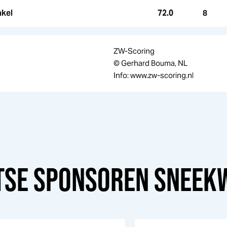
akel
72.0
8
ZW-Scoring
© Gerhard Bouma, NL
Info: www.zw-scoring.nl
TSE SPONSOREN
SNEEK