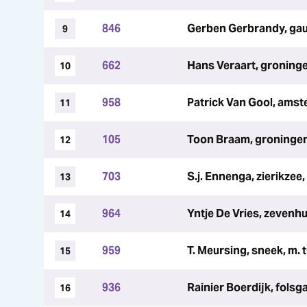
846
Gerben Gerbrandy, gau,
9
662
Hans Veraart, groning
10
958
Patrick Van Gool, ams
11
105
Toon Braam, groningen
12
703
S.j. Ennenga, zierikzee
13
964
Yntje De Vries, zevenhu
14
959
T. Meursing, sneek, m.
15
936
Rainier Boerdijk, folsg
16