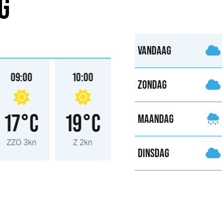
G
VANDAAG
09:00
10:00
11:00
12:00
ZONDAG
17°C
19°C
20°C
21°
MAANDAG
ZZO 3kn
Z 2kn
ZZW 3kn
Z 3kn
DINSDAG