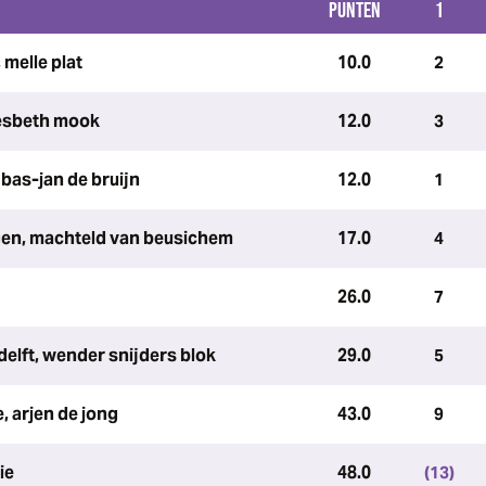
PUNTEN
1
melle plat
10.0
2
iesbeth mook
12.0
3
bas-jan de bruijn
12.0
1
gen, machteld van beusichem
17.0
4
26.0
7
delft, wender snijders blok
29.0
5
, arjen de jong
43.0
9
ie
48.0
(13)