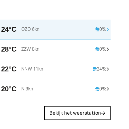
24°C
OZO 6kn
0%
13:00
14:00
15:00
28°C
ZZW 8kn
0%
C
22°C
23°C
24°C
2
22°C
NNW 11kn
24%
Z 3kn
ZZO 3kn
OZO 3kn
20°C
N 9kn
0%
Bekijk het weerstation