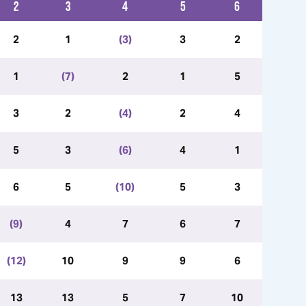
2
3
4
5
6
2
1
(3)
3
2
1
(7)
2
1
5
3
2
(4)
2
4
5
3
(6)
4
1
6
5
(10)
5
3
(9)
4
7
6
7
(12)
10
9
9
6
13
13
5
7
10