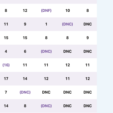
8
12
(DNF)
10
8
11
9
1
(DNC)
DNC
15
15
8
8
9
4
6
(DNC)
DNC
DNC
(16)
11
11
12
11
17
14
12
11
12
7
(DNC)
DNC
DNC
DNC
14
8
(DNC)
DNC
DNC