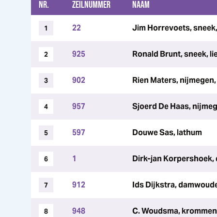
NR.
ZEILNUMMER
NAAM
22
Jim Horrevoets, sneek, 
1
925
Ronald Brunt, sneek, l
2
902
Rien Maters, nijmegen, 
3
957
Sjoerd De Haas, nijme
4
597
Douwe Sas, lathum
5
1
Dirk-jan Korpershoek, 
6
912
Ids Dijkstra, damwoude
7
948
C. Woudsma, krommen
8