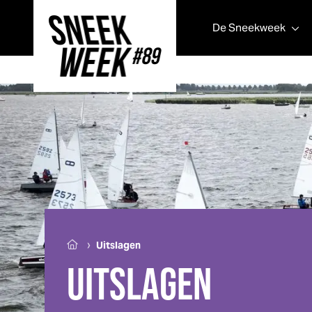
De
Sneek
week
Sneek
week
›
Uitslagen
UITSLAGEN