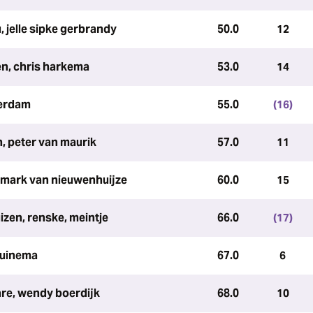
 jelle sipke gerbrandy
50.0
12
en, chris harkema
53.0
14
terdam
55.0
(16)
, peter van maurik
57.0
11
, mark van nieuwenhuijze
60.0
15
izen, renske, meintje
66.0
(17)
 tuinema
67.0
6
are, wendy boerdijk
68.0
10