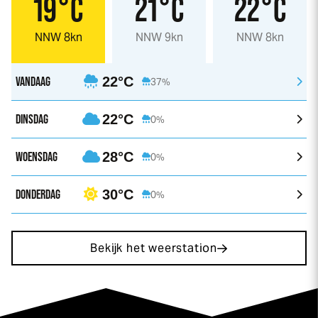
19°C
21°C
22°C
NNW 8kn
NNW 9kn
NNW 8kn
VANDAAG
22°C
37%
DINSDAG
22°C
0%
WOENSDAG
28°C
0%
DONDERDAG
30°C
0%
Bekijk het weerstation