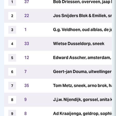
37
Bob Driessen, overveen, jaap k
1
22
Jos Snijders Blok & Emiliek, snee
2
1
G.g. Veldhoen, oud alblas, de jo
3
33
Wietse Dusseldorp, sneek
4
12
Edward Asscher, amsterdam, gu
5
7
Geert-jan Douma, uitwellingerga
6
35
Tom Metz, sneek, arno brok, ha
7
9
J.j.w. Nijendijk, gorssel, anita kl
8
8
Ad Kraaijenga, geldrop, sophie 
9