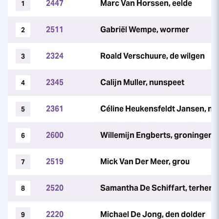
2447
Marc Van Horssen, eelde
1
2511
Gabriël Wempe, wormer
2
2324
Roald Verschuure, de wilgen
3
2345
Calijn Muller, nunspeet
4
2361
Céline Heukensfeldt Jansen, n
5
2600
Willemijn Engberts, groningen
6
2519
Mick Van Der Meer, grou
7
2520
Samantha De Schiffart, terhern
8
2220
Michael De Jong, den dolder
9