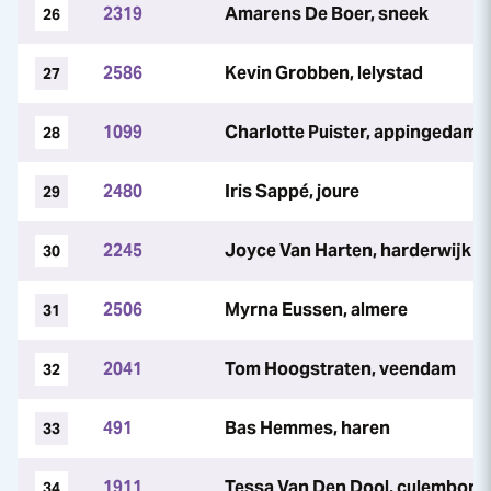
2319
Amarens De Boer, sneek
26
2586
Kevin Grobben, lelystad
27
1099
Charlotte Puister, appingedam
28
2480
Iris Sappé, joure
29
2245
Joyce Van Harten, harderwijk
30
2506
Myrna Eussen, almere
31
2041
Tom Hoogstraten, veendam
32
491
Bas Hemmes, haren
33
1911
Tessa Van Den Dool, culemborg
34