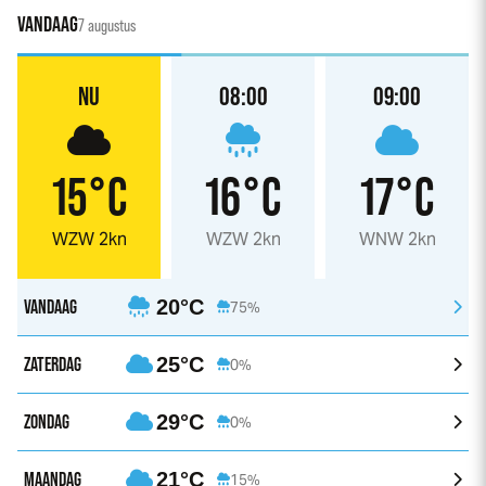
VANDAAG
7 augustus
NU
08:00
09:00
15°C
16°C
17°C
WZW 2kn
WZW 2kn
WNW 2kn
VANDAAG
20°C
75%
ZATERDAG
25°C
0%
ZONDAG
29°C
0%
MAANDAG
21°C
15%