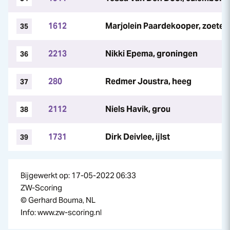
1612
Marjolein Paardekooper, zoete
35
2213
Nikki Epema, groningen
36
280
Redmer Joustra, heeg
37
2112
Niels Havik, grou
38
1731
Dirk Deivlee, ijlst
39
Bijgewerkt op: 17-05-2022 06:33
ZW-Scoring
© Gerhard Bouma, NL
Info: www.zw-scoring.nl