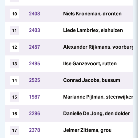
2408
Niels Kroneman, dronten
10
2403
Liede Lambriex, elahuizen
11
2457
Alexander Rijkmans, voorburg
12
2495
Ilse Ganzevoort, rutten
13
2525
Conrad Jacobs, bussum
14
1987
Marianne Pijlman, steenwijkerw
15
2296
Danielle De Jong, den dolder
16
2378
Jelmer Zittema, grou
17