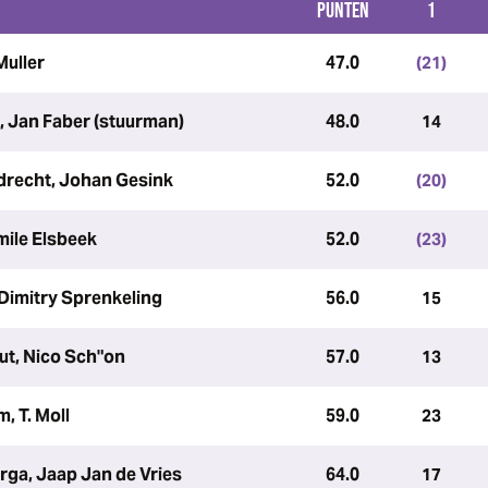
PUNTEN
1
Muller
47.0
(21)
 Jan Faber (stuurman)
48.0
14
drecht, Johan Gesink
52.0
(20)
mile Elsbeek
52.0
(23)
Dimitry Sprenkeling
56.0
15
ut, Nico Sch"on
57.0
13
, T. Moll
59.0
23
erga, Jaap Jan de Vries
64.0
17