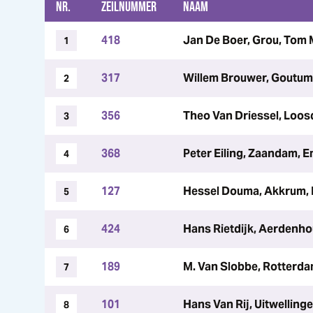
NR.
ZEILNUMMER
NAAM
418
Jan De Boer, Grou, Tom 
1
317
Willem Brouwer, Goutum,
2
356
Theo Van Driessel, Loos
3
368
Peter Eiling, Zaandam, E
4
127
Hessel Douma, Akkrum, 
5
424
Hans Rietdijk, Aerdenho
6
189
M. Van Slobbe, Rotterdam
7
101
Hans Van Rij, Uitwelling
8