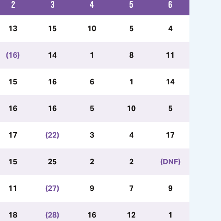
2
3
4
5
6
13
15
10
5
4
(16)
14
1
8
11
15
16
6
1
14
16
16
5
10
5
17
(22)
3
4
17
15
25
2
2
(DNF)
11
(27)
9
7
9
18
(28)
16
12
1