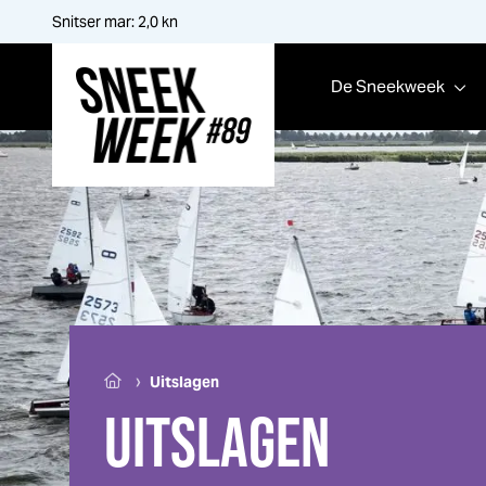
Snitser mar:
2,0
kn
De
Sneek
week
Sneek
week
›
Uitslagen
UITSLAGEN