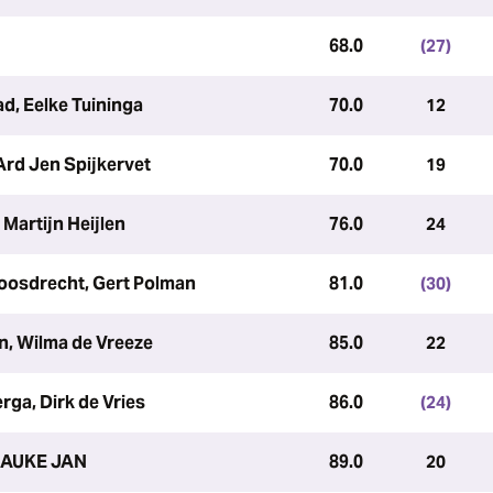
68.0
(27)
d, Eelke Tuininga
70.0
12
Ard Jen Spijkervet
70.0
19
 Martijn Heijlen
76.0
24
oosdrecht, Gert Polman
81.0
(30)
n, Wilma de Vreeze
85.0
22
rga, Dirk de Vries
86.0
(24)
, AUKE JAN
89.0
20