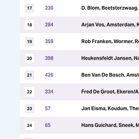
230
D. Blom, Beetsterzwaag,
17
284
Arjan Vos, Amsterdam, K
18
359
Rob Franken, Wormer, 
19
398
Heukensfeldt Jansen, Na
20
426
Ben Van De Bosch, Ams
21
334
Fred De Groot, Ekeren/
22
57
Jan Eisma, Koudum, Th
23
65
Hans Guichard, Sneek, 
24