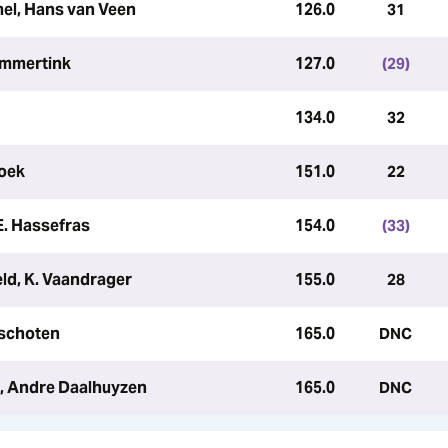
el, Hans van Veen
126.0
31
Lammertink
127.0
(29)
134.0
32
noek
151.0
22
.E. Hassefras
154.0
(33)
ld, K. Vaandrager
155.0
28
rschoten
165.0
DNC
k, Andre Daalhuyzen
165.0
DNC