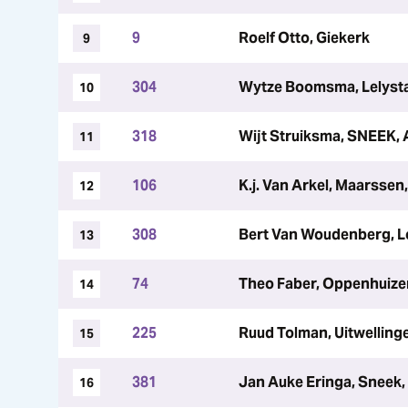
9
Roelf Otto, Giekerk
9
304
Wytze Boomsma, Lelysta
10
318
Wijt Struiksma, SNEEK, 
11
106
K.j. Van Arkel, Maarssen,
12
308
Bert Van Woudenberg, L
13
74
Theo Faber, Oppenhuize
14
225
Ruud Tolman, Uitwellinge
15
381
Jan Auke Eringa, Sneek
16