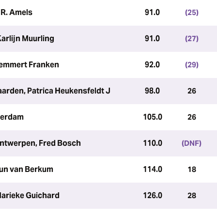
 R. Amels
91.0
(25)
arlijn Muurling
91.0
(27)
Remmert Franken
92.0
(29)
arden, Patrica Heukensfeldt J
98.0
26
terdam
105.0
26
Antwerpen, Fred Bosch
110.0
(DNF)
eun van Berkum
114.0
18
Marieke Guichard
126.0
28