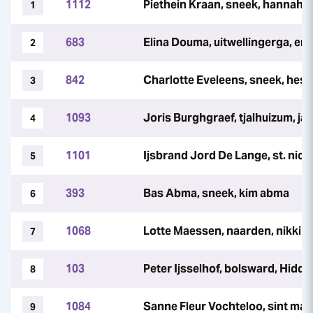
1112
Piethein Kraan, sneek, hannah jul
1
683
Elina Douma, uitwellingerga, er
2
842
Charlotte Eveleens, sneek, hest
3
1093
Joris Burghgraef, tjalhuizum, ja
4
1101
Ijsbrand Jord De Lange, st. nico
5
393
Bas Abma, sneek, kim abma
6
1068
Lotte Maessen, naarden, nikki ru
7
103
Peter Ijsselhof, bolsward, Hidd
8
1084
Sanne Fleur Vochteloo, sint maa
9