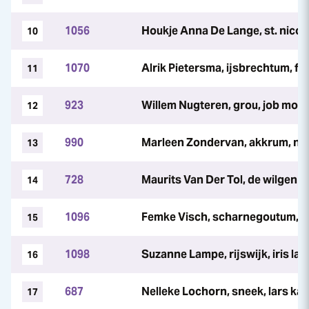
1056
Houkje Anna De Lange, st. nico
10
1070
Alrik Pietersma, ijsbrechtum, f
11
923
Willem Nugteren, grou, job mo
12
990
Marleen Zondervan, akkrum, ni
13
728
Maurits Van Der Tol, de wilgen
14
1096
Femke Visch, scharnegoutum, j
15
1098
Suzanne Lampe, rijswijk, iris la
16
687
Nelleke Lochorn, sneek, lars ka
17