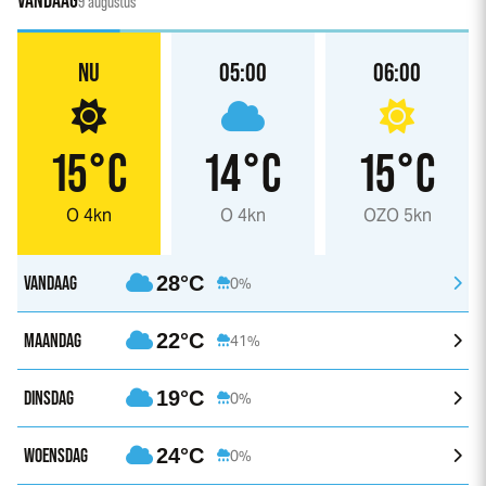
VANDAAG
9 augustus
NU
05:00
06:00
15°C
14°C
15°C
O 4kn
O 4kn
OZO 5kn
VANDAAG
28°C
0%
MAANDAG
22°C
41%
DINSDAG
19°C
0%
WOENSDAG
24°C
0%