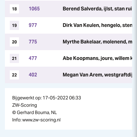
1065
Berend Salverda, ijlst, stan ruis
18
977
Dirk Van Keulen, hengelo, sten v
19
775
Myrthe Bakelaar, molenend, ma
20
477
Abe Koopmans, joure, willem k
21
402
Megan Van Arem, westgraftdijk
22
Bijgewerkt op: 17-05-2022 06:33
ZW-Scoring
© Gerhard Bouma, NL
Info: www.zw-scoring.nl