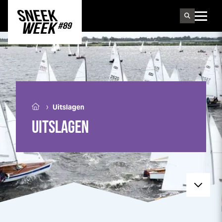
Sneek
week
›
Uitslagen
UITSLAGEN