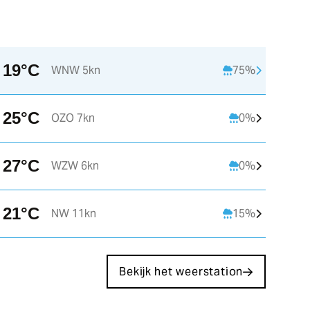
19°C
WNW 5kn
75%
09:00
10:00
11:00
25°C
OZO 7kn
0%
C
16°C
16°C
16°C
1
27°C
WZW 6kn
0%
NNW 3kn
W 3kn
ZZW 2kn
ZZ
21°C
NW 11kn
15%
Bekijk het weerstation