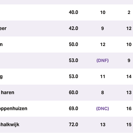
40.0
10
2
eer
42.0
9
12
en
50.0
12
10
53.0
(DNF)
9
ag
53.0
11
14
, haren
60.0
8
13
 oppenhuizen
69.0
(DNC)
16
chalkwijk
72.0
13
15