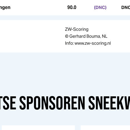
ingen
90.0
(DNC)
DN
ZW-Scoring
© Gerhard Bouma, NL
Info: www.zw-scoring.nl
TSE SPONSOREN
SNEEK