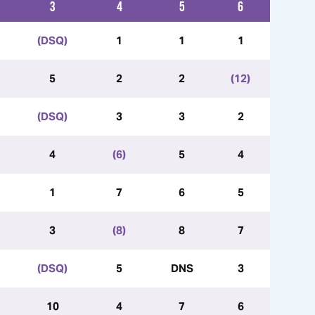
3
4
5
6
(DSQ)
1
1
1
5
2
2
(12)
(DSQ)
3
3
2
4
(6)
5
4
1
7
6
5
3
(8)
8
7
(DSQ)
5
DNS
3
10
4
7
6