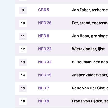
GBR 5
Jan Faber, terherne
9
NED 26
Pet, arend, zoeterm
10
NED 8
Jan Haan, groning
11
NED 22
Wieta Jonker, ijlst
12
NED 32
H. Bouman, den ha
13
NED 19
Jasper Zuidervaart
14
NED 7
Rene Van Der Slot,
15
NED 9
Frans Van Eijden, s
16