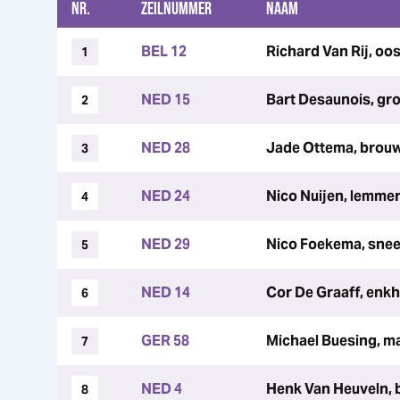
NR.
ZEILNUMMER
NAAM
BEL 12
Richard Van Rij, oos
1
NED 15
Bart Desaunois, gr
2
NED 28
Jade Ottema, brou
3
NED 24
Nico Nuijen, lemme
4
NED 29
Nico Foekema, sne
5
NED 14
Cor De Graaff, enk
6
GER 58
Michael Buesing, m
7
NED 4
Henk Van Heuveln, 
8