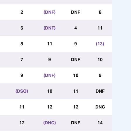
2
(DNF)
DNF
8
6
(DNF)
4
11
8
11
9
(13)
7
9
DNF
10
9
(DNF)
10
9
(DSQ)
10
11
DNF
11
12
12
DNC
12
(DNC)
DNF
14