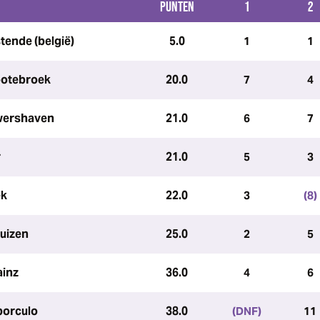
PUNTEN
1
2
tende (belgië)
5.0
1
1
ootebroek
20.0
7
4
wershaven
21.0
6
7
r
21.0
5
3
ek
22.0
3
(8)
huizen
25.0
2
5
ainz
36.0
4
6
borculo
38.0
(DNF)
11