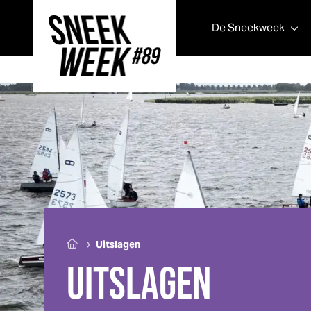
De
Sneek
week
Sneek
week
›
Uitslagen
UITSLAGEN