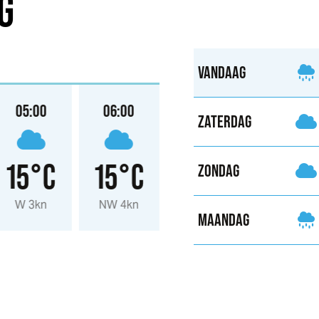
G
VANDAAG
05:00
06:00
07:00
08:00
ZATERDAG
15°C
15°C
15°C
16°
ZONDAG
W 3kn
NW 4kn
W 3kn
ZW 2kn
MAANDAG