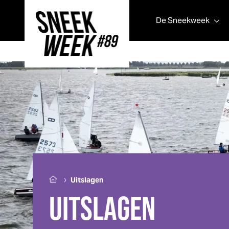
De
Sneek
week
Sneek
week
›
Uitslagen
UITSLAGEN