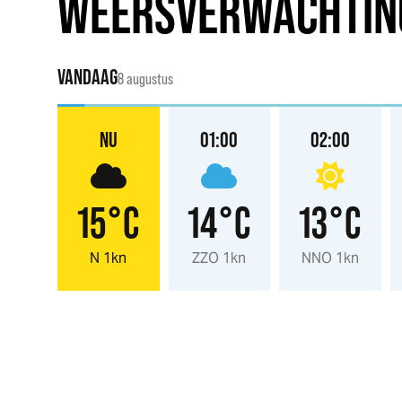
WEERSVERWACHTIN
VANDAAG
8 augustus
NU
01:00
02:00
15°C
14°C
13°C
N 1kn
ZZO 1kn
NNO 1kn