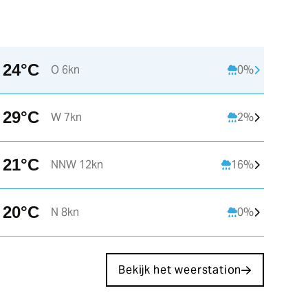
24°C
O 6kn
0%
07:00
08:00
09:00
29°C
W 7kn
2%
12°C
14°C
17°C
1
21°C
NNW 12kn
16%
OZO 4kn
ZO 3kn
ZO 2kn
Z
20°C
N 8kn
0%
Bekijk het weerstation