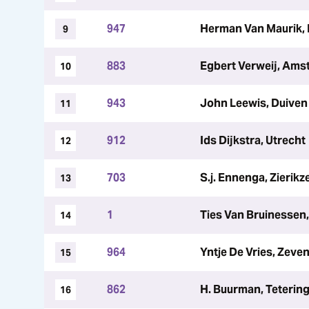
947
Herman Van Maurik,
9
883
Egbert Verweij, Am
10
943
John Leewis, Duiven
11
912
Ids Dijkstra, Utrecht
12
703
S.j. Ennenga, Zierikz
13
1
Ties Van Bruinessen,
14
964
Yntje De Vries, Zeve
15
862
H. Buurman, Teterin
16