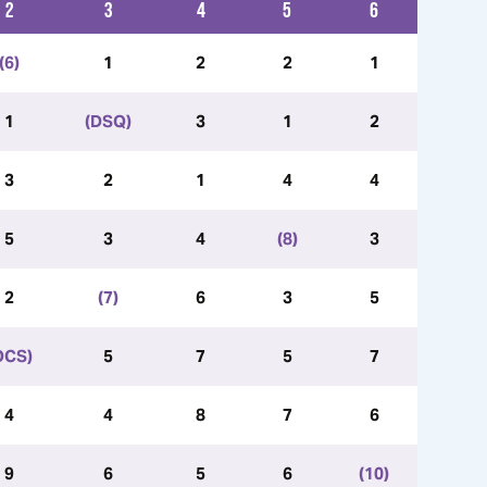
2
3
4
5
6
(6)
1
2
2
1
1
(DSQ)
3
1
2
3
2
1
4
4
5
3
4
(8)
3
2
(7)
6
3
5
OCS)
5
7
5
7
4
4
8
7
6
9
6
5
6
(10)