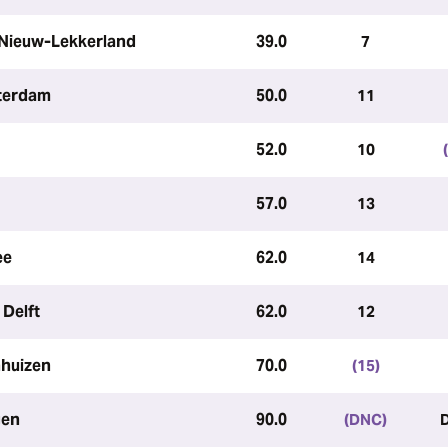
 Nieuw-Lekkerland
39.0
7
sterdam
50.0
11
52.0
10
57.0
13
ee
62.0
14
 Delft
62.0
12
nhuizen
70.0
(15)
gen
90.0
(DNC)