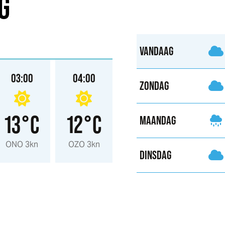
G
VANDAAG
03:00
04:00
05:00
06:00
ZONDAG
13°C
12°C
12°C
11°C
MAANDAG
ONO 3kn
OZO 3kn
Z 2kn
O 2kn
DINSDAG