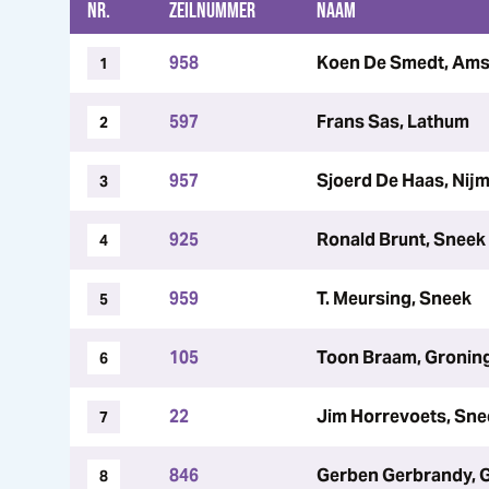
NR.
ZEILNUMMER
NAAM
958
Koen De Smedt, Am
1
597
Frans Sas, Lathum
2
957
Sjoerd De Haas, Nij
3
925
Ronald Brunt, Sneek
4
959
T. Meursing, Sneek
5
105
Toon Braam, Gronin
6
22
Jim Horrevoets, Sne
7
846
Gerben Gerbrandy, 
8