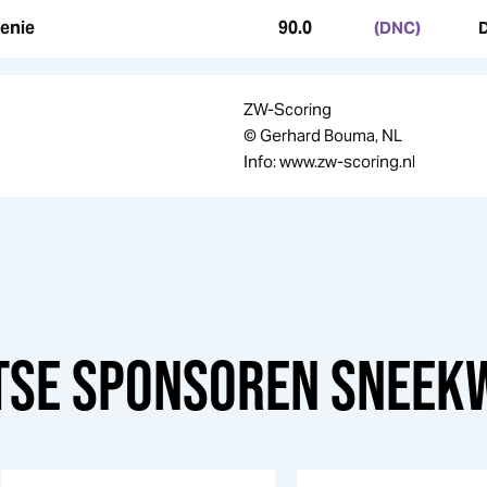
enie
90.0
(DNC)
ZW-Scoring
© Gerhard Bouma, NL
Info: www.zw-scoring.nl
TSE SPONSOREN
SNEEK