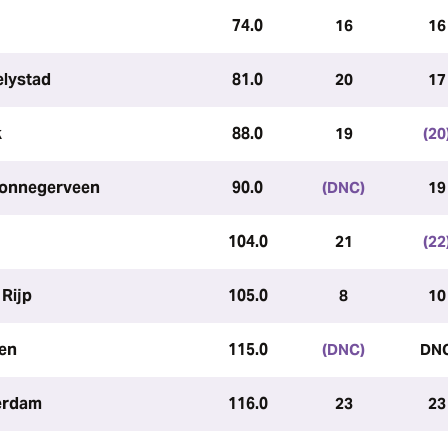
74.0
16
16
elystad
81.0
20
17
k
88.0
19
(20
Bronnegerveen
90.0
(DNC)
19
104.0
21
(22
Rijp
105.0
8
10
ven
115.0
(DNC)
DN
erdam
116.0
23
23