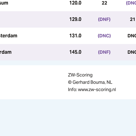
rsum
120.0
22
(DN
129.0
(DNF)
21
sterdam
131.0
(DNC)
DN
erdam
145.0
(DNF)
DN
ZW-Scoring
© Gerhard Bouma, NL
Info: www.zw-scoring.nl