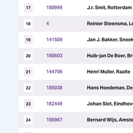
180999
J.r. Smit, Rotterdam
17
4
Reinier Steensma, L
18
141509
Jan J. Bakker, Snee
19
180603
Huib-jan De Boer, 
20
144706
Henri Muller, Raalte
21
185038
Hans Hoedeman, De 
22
182449
Johan Slot, Eindho
23
106967
Bernard Wijs, Amst
24