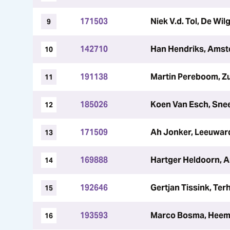
171503
Niek V.d. Tol, De Wil
9
142710
Han Hendriks, Ams
10
191138
Martin Pereboom, Z
11
185026
Koen Van Esch, Sne
12
171509
Ah Jonker, Leeuwar
13
169888
Hartger Heldoorn, 
14
192646
Gertjan Tissink, Ter
15
193593
Marco Bosma, Heem
16