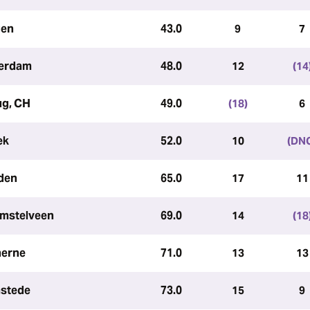
gen
43.0
9
7
terdam
48.0
12
(14
ug, CH
49.0
(18)
6
ek
52.0
10
(DN
den
65.0
17
11
Amstelveen
69.0
14
(18
herne
71.0
13
13
stede
73.0
15
9