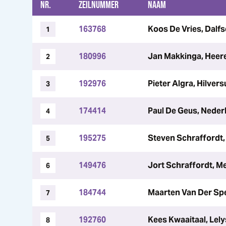
NR.
ZEILNUMMER
NAAM
163768
Koos De Vries, Dalf
1
180996
Jan Makkinga, Heer
2
192976
Pieter Algra, Hilver
3
174414
Paul De Geus, Neder
4
195275
Steven Schraffordt
5
149476
Jort Schraffordt, M
6
184744
Maarten Van Der Spe
7
192760
Kees Kwaaitaal, Lel
8