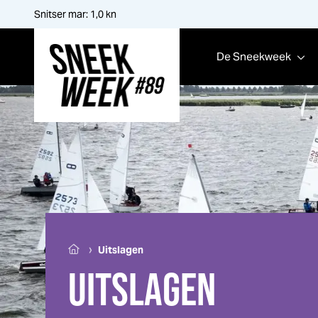
Snitser mar:
1,0
kn
De
Sneek
week
Sneek
week
›
Uitslagen
UITSLAGEN