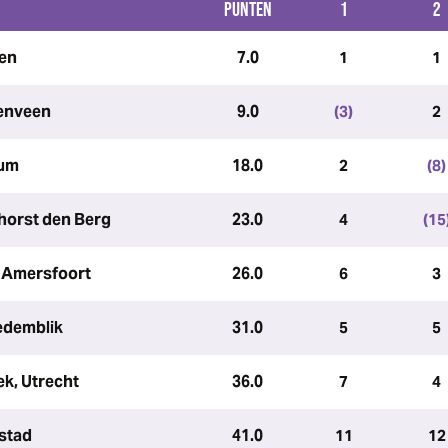
PUNTEN
1
2
sen
7.0
1
1
enveen
9.0
(3)
2
sum
18.0
2
(8)
horst den Berg
23.0
4
(15
, Amersfoort
26.0
6
3
edemblik
31.0
5
5
k, Utrecht
36.0
7
4
ystad
41.0
11
12