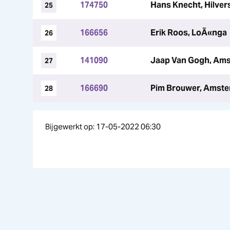
174750
Hans Knecht, Hilve
25
166656
Erik Roos, LoÃ«nga
26
141090
Jaap Van Gogh, Am
27
166690
Pim Brouwer, Amst
28
Bijgewerkt op: 17-05-2022 06:30