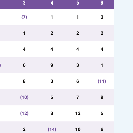
3
4
5
6
(7)
1
1
3
1
2
2
2
4
4
4
4
)
6
9
3
1
8
3
6
(11)
(10)
5
7
9
(12)
8
12
5
2
(14)
10
6