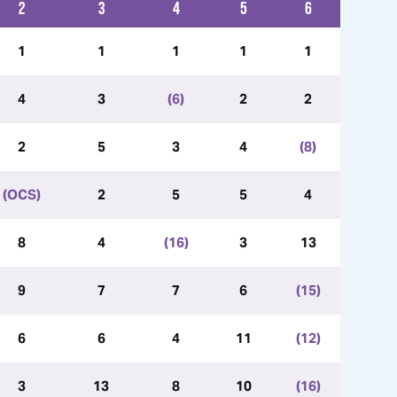
2
3
4
5
6
1
1
1
1
1
4
3
(6)
2
2
2
5
3
4
(8)
(OCS)
2
5
5
4
8
4
(16)
3
13
9
7
7
6
(15)
6
6
4
11
(12)
3
13
8
10
(16)