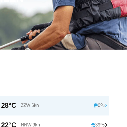
28°C
ZZW 6kn
0%
17:00
18:00
19:00
2
22°C
NNW 9kn
39%