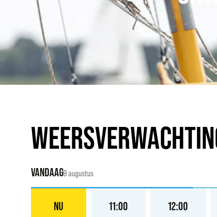
WEERSVERWACHTIN
VANDAAG
9 augustus
:00
NU
11:00
12:00