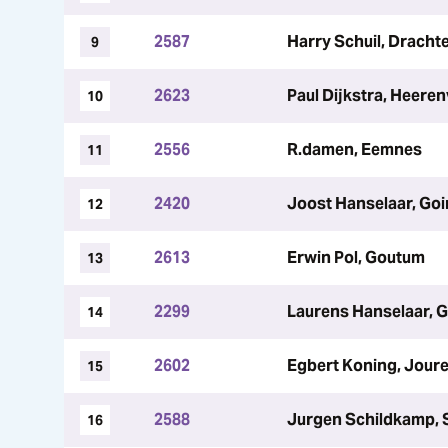
2587
Harry Schuil, Dracht
9
2623
Paul Dijkstra, Heere
10
2556
R.damen, Eemnes
11
2420
Joost Hanselaar, Goi
12
2613
Erwin Pol, Goutum
13
2299
Laurens Hanselaar, G
14
2602
Egbert Koning, Jour
15
2588
Jurgen Schildkamp, 
16