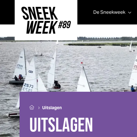
De
Sneek
week
Sneek
week
›
Uitslagen
UITSLAGEN