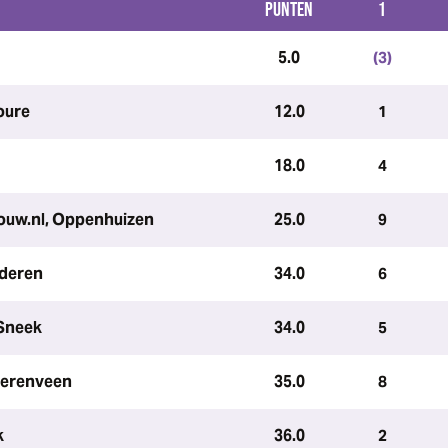
PUNTEN
1
5.0
(3)
oure
12.0
1
18.0
4
ouw.nl, Oppenhuizen
25.0
9
nderen
34.0
6
 Sneek
34.0
5
Heerenveen
35.0
8
k
36.0
2