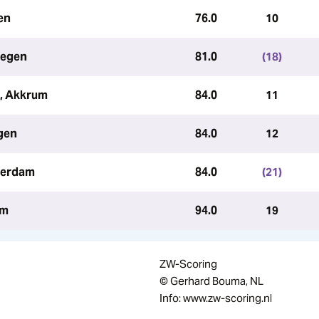
en
76.0
10
megen
81.0
(18)
, Akkrum
84.0
11
gen
84.0
12
terdam
84.0
(21)
um
94.0
19
ZW-Scoring
© Gerhard Bouma, NL
Info: www.zw-scoring.nl