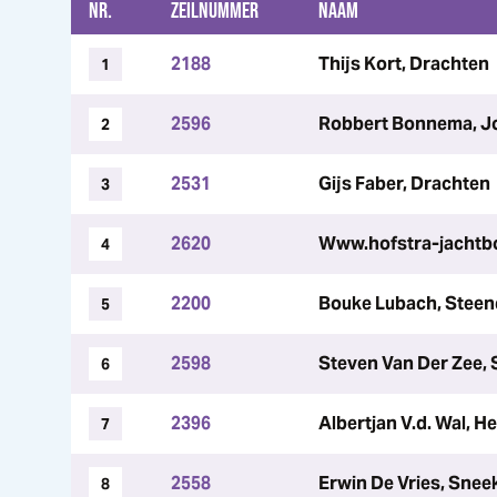
NR.
ZEILNUMMER
NAAM
2188
Thijs Kort, Drachten
1
2596
Robbert Bonnema, J
2
2531
Gijs Faber, Drachten
3
2620
Www.hofstra-jachtb
4
2200
Bouke Lubach, Stee
5
2598
Steven Van Der Zee,
6
2396
Albertjan V.d. Wal, 
7
2558
Erwin De Vries, Snee
8