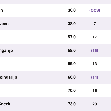
en
36.0
(OCS)
nveen
38.0
7
57.0
17
ngarijp
58.0
(15)
59.0
13
oingarijp
60.0
(14)
e
70.0
16
Sneek
73.0
20