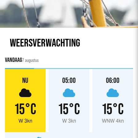
WEERSVERWACHTING
VANDAAG
7 augustus
NU
05:00
06:00
15°C
15°C
15°C
W 3kn
W 3kn
WNW 4kn