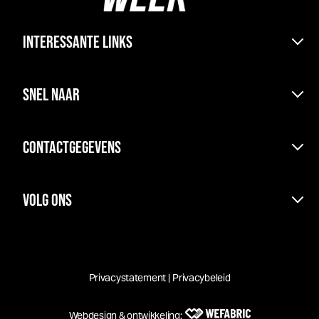
INTERESSANTE LINKS
Bereikbaarheid & pont
SNEL NAAR
Kranen boten en parkeren
Haven & ligplaats
Uitslagen
Kamperen
CONTACTGEGEVENS
Agenda
Foto albums & video’s
Webcams
KWS Sneek
Aanmelden nieuwsbrief
Deelnemers overzicht
VOLG ONS
Postbus 100
Sponsoren
Mededelingen (Noticeboard)
8600 AC Sneek
Bestuur@kws-sneek.nl
Redactie@kws-sneek.nl
BLIJF OP DE HOOGTE
Privacystatement
|
Privacybeleid
Festival
kws-sneek.nl
E-
Webdesign & ontwikkeling: