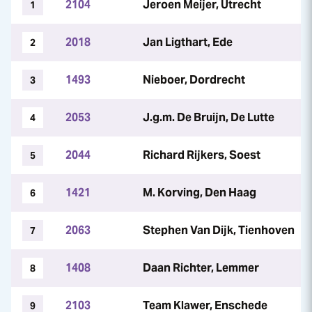
2104
Jeroen Meijer, Utrecht
1
2018
Jan Ligthart, Ede
2
1493
Nieboer, Dordrecht
3
2053
J.g.m. De Bruijn, De Lutte
4
2044
Richard Rijkers, Soest
5
1421
M. Korving, Den Haag
6
2063
Stephen Van Dijk, Tienhoven
7
1408
Daan Richter, Lemmer
8
2103
Team Klawer, Enschede
9