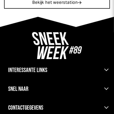
Bekijk het weerstation
INTERESSANTE LINKS
Bereikbaarheid & pont
SNEL NAAR
Kranen boten en parkeren
Haven & ligplaats
Uitslagen
Kamperen
CONTACTGEGEVENS
Agenda