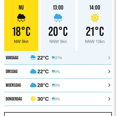
NU
13:00
14:00
18°C
20°C
21°C
NW 9kn
NNW 9kn
NNW 10kn
VANDAAG
22°C
37%
DINSDAG
22°C
0%
WOENSDAG
28°C
0%
DONDERDAG
30°C
0%