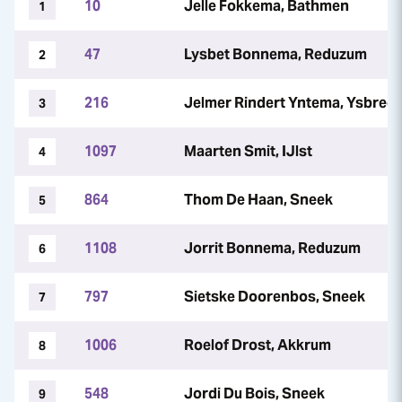
10
Jelle Fokkema, Bathmen
1
47
Lysbet Bonnema, Reduzum
2
216
Jelmer Rindert Yntema, Ysbrec
3
1097
Maarten Smit, IJlst
4
864
Thom De Haan, Sneek
5
1108
Jorrit Bonnema, Reduzum
6
797
Sietske Doorenbos, Sneek
7
1006
Roelof Drost, Akkrum
8
548
Jordi Du Bois, Sneek
9