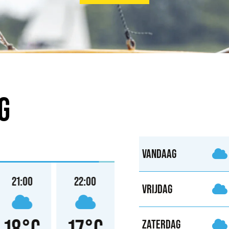
G
VANDAAG
21:00
22:00
23:00
VRIJDAG
18°C
17°C
17°C
ZATERDAG