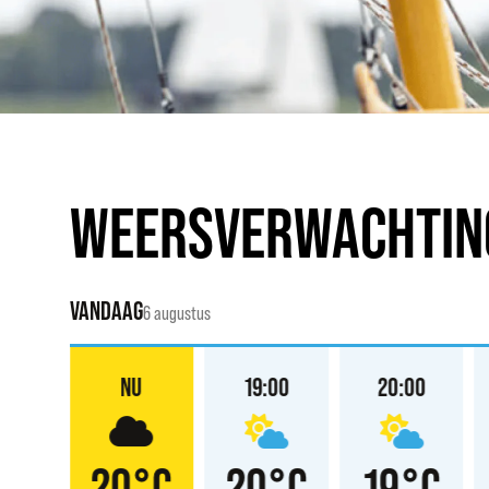
WEERSVERWACHTIN
VANDAAG
6 augustus
:00
NU
19:00
20:00
°C
20°C
20°C
19°C