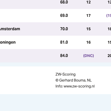
68.0
12
1
69.0
17
(1
 Amsterdam
70.0
15
1
roningen
81.0
16
1
84.0
(DNC)
2
ZW-Scoring
© Gerhard Bouma, NL
Info: www.zw-scoring.nl