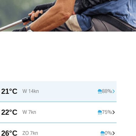
21°C
W 14kn
88%
22°C
W 7kn
75%
26°C
ZO 7kn
0%