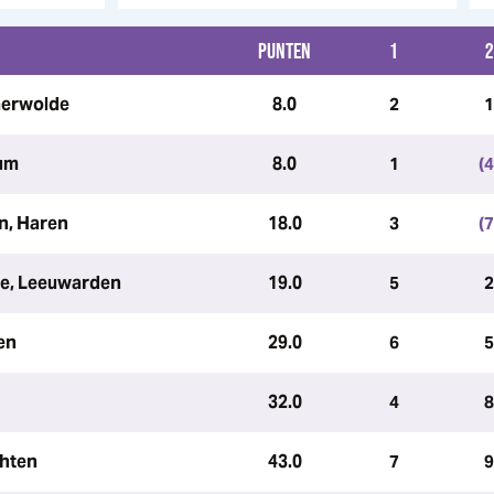
PUNTEN
1
2
merwolde
8.0
2
1
um
8.0
1
(4
n, Haren
18.0
3
(7
de, Leeuwarden
19.0
5
2
en
29.0
6
5
32.0
4
8
chten
43.0
7
9