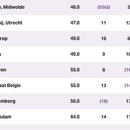
e, Midwolde
46.0
(DSQ)
3
j, Utrecht
47.0
11
1
drop
49.0
10
6
s
49.0
9
1
ven
55.0
8
(1
aat Belgie
55.0
13
(1
lemborg
56.0
(18)
1
tsdam
64.0
14
1