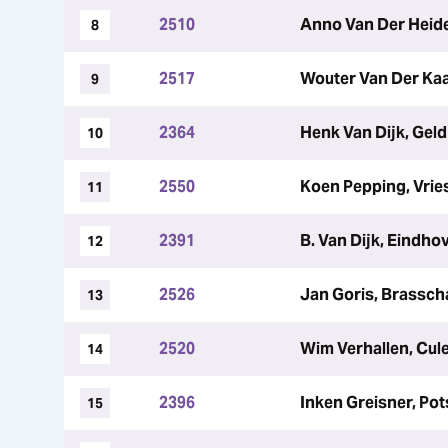
2510
Anno Van Der Heid
8
2517
Wouter Van Der Kaai
9
2364
Henk Van Dijk, Gel
10
2550
Koen Pepping, Vrie
11
2391
B. Van Dijk, Eindho
12
2526
Jan Goris, Brassch
13
2520
Wim Verhallen, Cu
14
2396
Inken Greisner, Po
15