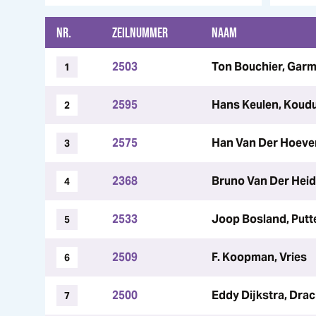
NR.
ZEILNUMMER
NAAM
2503
Ton Bouchier, Gar
1
2595
Hans Keulen, Koud
2
2575
Han Van Der Hoeve
3
2368
Bruno Van Der Hei
4
2533
Joop Bosland, Putt
5
2509
F. Koopman, Vries
6
2500
Eddy Dijkstra, Dra
7