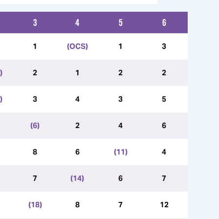
3
4
5
6
1
(OCS)
1
3
)
2
1
2
2
)
3
4
3
5
(6)
2
4
6
8
6
(11)
4
7
(14)
6
7
(18)
8
7
12