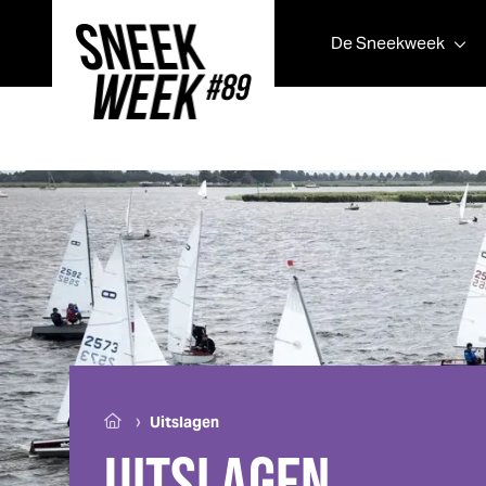
De
Sneek
week
Sneek
week
›
Uitslagen
UITSLAGEN