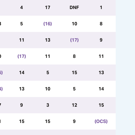
4
17
DNF
1
3
5
(16)
10
8
11
13
(17)
9
0
(17)
11
8
11
6)
14
5
15
13
4)
13
10
5
14
7
9
3
12
15
1
15
15
9
(OCS)