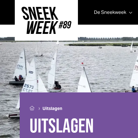
De
Sneek
week
Sneek
week
›
Uitslagen
UITSLAGEN