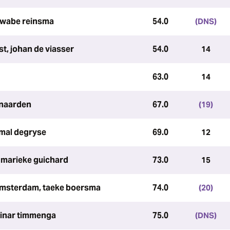
 wabe reinsma
54.0
(DNS)
lst, johan de viasser
54.0
14
63.0
14
 naarden
67.0
(19)
emal degryse
69.0
12
 marieke guichard
73.0
15
 amsterdam, taeke boersma
74.0
(20)
teinar timmenga
75.0
(DNS)