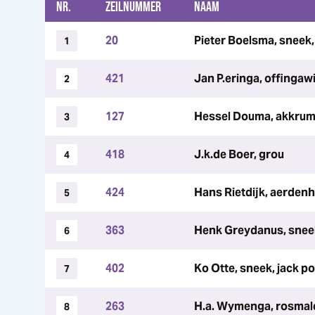
NR.
ZEILNUMMER
NAAM
20
Pieter Boelsma, sneek, 
1
421
Jan P.eringa, offingawie
2
127
Hessel Douma, akkrum
3
418
J.k.de Boer, grou
4
424
Hans Rietdijk, aerden
5
363
Henk Greydanus, sneek
6
402
Ko Otte, sneek, jack p
7
263
H.a. Wymenga, rosma
8