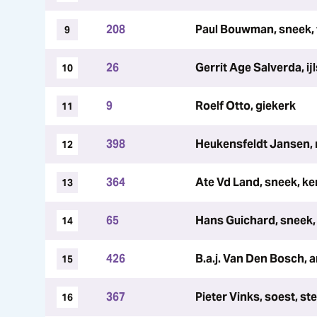
208
Paul Bouwman, sneek,
9
26
Gerrit Age Salverda, ij
10
9
Roelf Otto, giekerk
11
398
Heukensfeldt Jansen,
12
364
Ate Vd Land, sneek, k
13
65
Hans Guichard, sneek,
14
426
B.a.j. Van Den Bosch,
15
367
Pieter Vinks, soest, s
16