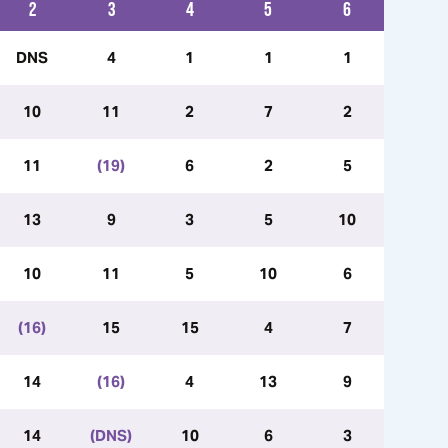
2
3
4
5
6
DNS
4
1
1
1
10
11
2
7
2
11
(19)
6
2
5
13
9
3
5
10
10
11
5
10
6
(16)
15
15
4
7
14
(16)
4
13
9
14
(DNS)
10
6
3