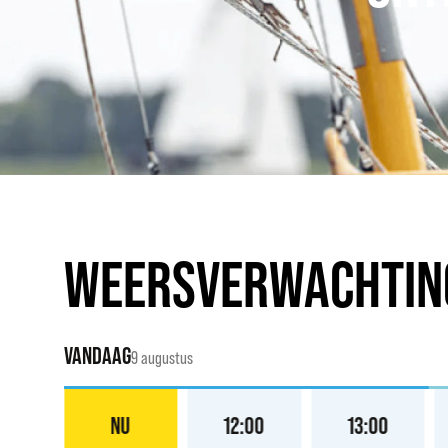
WEERSVERWACHTIN
VANDAAG
9 augustus
:00
NU
12:00
13:00