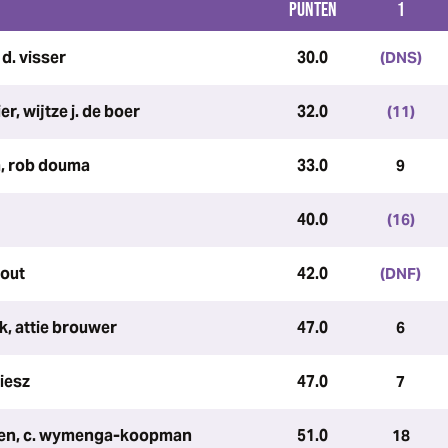
PUNTEN
1
d. visser
30.0
(DNS)
r, wijtze j. de boer
32.0
(11)
, rob douma
33.0
9
40.0
(16)
hout
42.0
(DNF)
, attie brouwer
47.0
6
oiesz
47.0
7
len, c. wymenga-koopman
51.0
18