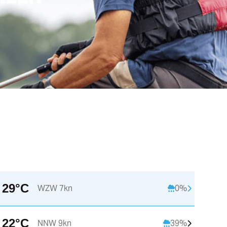
29°C
WZW 7kn
0%
18:00
19:00
20:00
22°C
NNW 9kn
39%