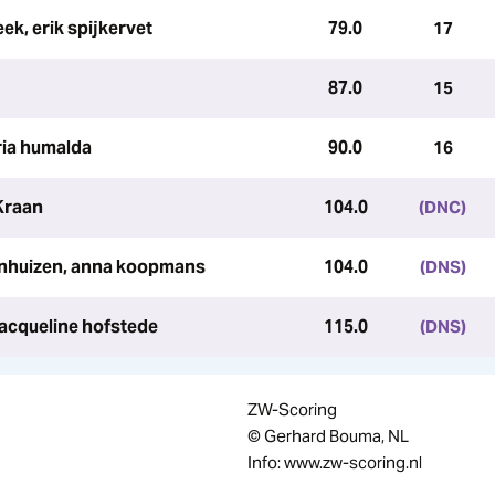
ek, erik spijkervet
79.0
17
87.0
15
ria humalda
90.0
16
Kraan
104.0
(DNC)
nhuizen, anna koopmans
104.0
(DNS)
acqueline hofstede
115.0
(DNS)
ZW-Scoring
© Gerhard Bouma, NL
Info: www.zw-scoring.nl