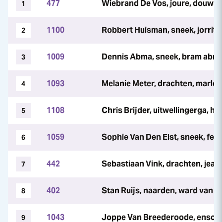
477
Wiebrand De Vos, joure, douwe
1
1100
Robbert Huisman, sneek, jorrit 
2
1009
Dennis Abma, sneek, bram abm
3
1093
Melanie Meter, drachten, marle
4
1108
Chris Brijder, uitwellingerga, he
5
1059
Sophie Van Den Elst, sneek, fem
6
442
Sebastiaan Vink, drachten, jea
7
402
Stan Ruijs, naarden, ward van d
8
1043
Joppe Van Breederoode, ensche
9