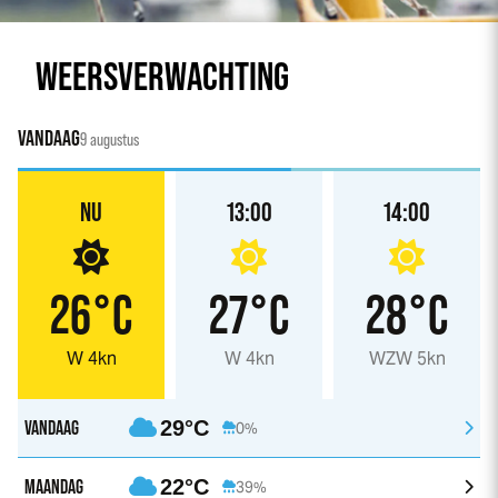
WEERSVERWACHTING
VANDAAG
9 augustus
NU
13:00
14:00
26°C
27°C
28°C
W 4kn
W 4kn
WZW 5kn
VANDAAG
29°C
0%
MAANDAG
22°C
39%