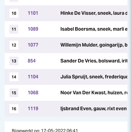
1101
Hinke De Visser, sneek, laura do
10
1089
Isabel Boersma, sneek, marli e
11
1077
Willemijn Mulder, goingarijp, b
12
854
Sander De Vries, bolsward, irit p
13
1104
Julia Spruijt, sneek, frederique s
14
1068
Noor Van Der Kwast, huizen, rob
15
1119
Ijsbrand Even, gauw, rixt even
16
Bijgewerkt op: 17-05-2022 06:41