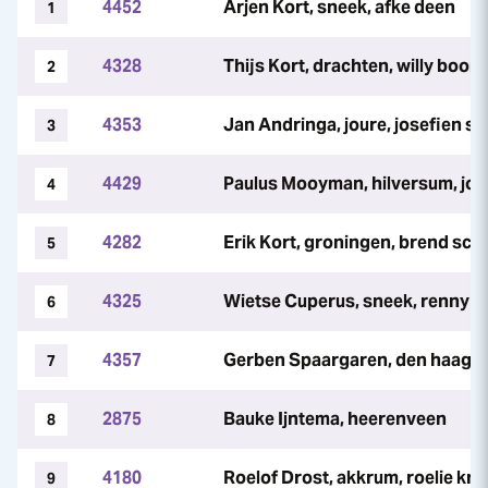
4452
Arjen Kort, sneek, afke deen
1
4328
Thijs Kort, drachten, willy boo
2
4353
Jan Andringa, joure, josefien s
3
4429
Paulus Mooyman, hilversum, jo
4
4282
Erik Kort, groningen, brend schu
5
4325
Wietse Cuperus, sneek, renny t
6
4357
Gerben Spaargaren, den haag, m
7
2875
Bauke Ijntema, heerenveen
8
4180
Roelof Drost, akkrum, roelie kr
9