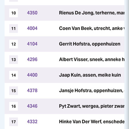
4350
Rienus De Jong, terherne, maria
10
4004
Coen Van Beek, utrecht, anke v
11
4104
Gerrit Hofstra, oppenhuizen
12
4296
Albert Visser, sneek, anneke he
13
4400
Jaap Kuin, assen, meike kuin
14
4378
Jansje Hofstra, oppenhuizen, ge
15
4346
Pyt Zwart, wergea, pieter zwart
16
4332
Hinke Van Der Werf, enschede, 
17